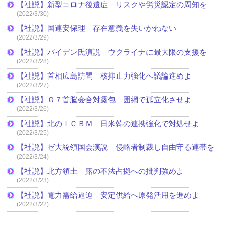
【社説】新型コロナ後遺症 リスクや労災認定の周知を
(2022/3/30)
【社説】国連安保理 存在意義を失いかねない
(2022/3/29)
【社説】バイデン氏演説 ウクライナに最大限の支援を
(2022/3/28)
【社説】首相広島訪問 核抑止力強化へ議論進めよ
(2022/3/27)
【社説】Ｇ７首脳会合対露包 囲網で孤立化させよ
(2022/3/26)
【社説】北のＩＣＢＭ 日米韓の連携強化で対処せよ
(2022/3/25)
【社説】ゼ大統領国会演説 侵略者制裁し自由守る連帯を
(2022/3/24)
【社説】北方領土 露の不法占拠への批判強めよ
(2022/3/23)
【社説】電力需給逼迫 安定供給へ原発活用を進めよ
(2022/3/22)