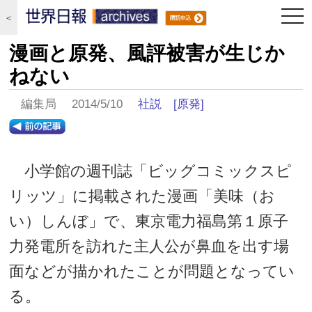
togg
＜
navi
漫画と原発、風評被害が生じか
ねない
編集局 2014/5/10
社説
[原発]
小学館の週刊誌「ビッグコミックスピ
リッツ」に掲載された漫画「美味（お
い）しんぼ」で、東京電力福島第１原子
力発電所を訪れた主人公が鼻血を出す場
面などが描かれたことが問題となってい
る。