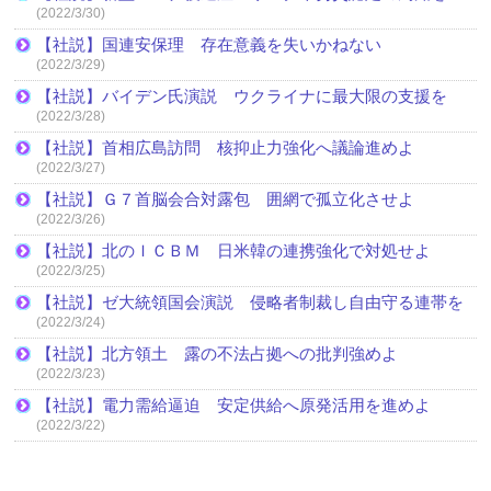
(2022/3/30)
【社説】国連安保理 存在意義を失いかねない
(2022/3/29)
【社説】バイデン氏演説 ウクライナに最大限の支援を
(2022/3/28)
【社説】首相広島訪問 核抑止力強化へ議論進めよ
(2022/3/27)
【社説】Ｇ７首脳会合対露包 囲網で孤立化させよ
(2022/3/26)
【社説】北のＩＣＢＭ 日米韓の連携強化で対処せよ
(2022/3/25)
【社説】ゼ大統領国会演説 侵略者制裁し自由守る連帯を
(2022/3/24)
【社説】北方領土 露の不法占拠への批判強めよ
(2022/3/23)
【社説】電力需給逼迫 安定供給へ原発活用を進めよ
(2022/3/22)