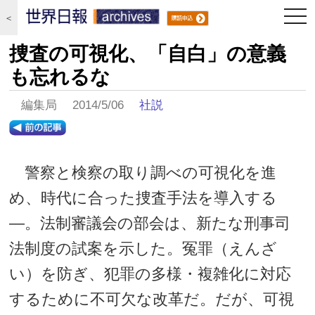
togg
＜
navi
捜査の可視化、「自白」の意義
も忘れるな
編集局 2014/5/06
社説
警察と検察の取り調べの可視化を進
め、時代に合った捜査手法を導入する
―。法制審議会の部会は、新たな刑事司
法制度の試案を示した。冤罪（えんざ
い）を防ぎ、犯罪の多様・複雑化に対応
するために不可欠な改革だ。だが、可視