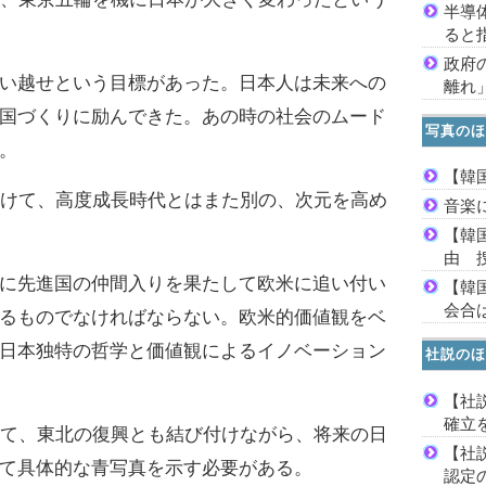
半導
ると
政府
い越せという目標があった。日本人は未来への
離れ
国づくりに励んできた。あの時の社会のムード
写真のほ
。
【韓
けて、高度成長時代とはまた別の、次元を高め
音楽
【韓
由 
に先進国の仲間入りを果たして欧米に追い付い
【韓
会合は
るものでなければならない。欧米的価値観をベ
日本独特の哲学と価値観によるイノベーション
社説のほ
【社
確立
て、東北の復興とも結び付けながら、将来の日
【社
て具体的な青写真を示す必要がある。
認定