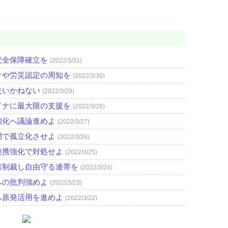
安全保障確立を
(2022/3/31)
クや労災認定の周知を
(2022/3/30)
失いかねない
(2022/3/29)
イナに最大限の支援を
(2022/3/28)
強化へ議論進めよ
(2022/3/27)
網で孤立化させよ
(2022/3/26)
連携強化で対処せよ
(2022/3/25)
者制裁し自由守る連帯を
(2022/3/24)
への批判強めよ
(2022/3/23)
へ原発活用を進めよ
(2022/3/22)