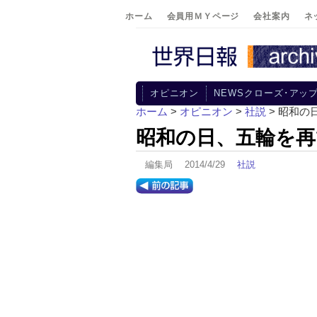
ホーム
会員用ＭＹページ
会社案内
ネ
オピニオン
NEWSクローズ･アッ
ホーム
>
オピニオン
>
社説
> 昭和の
昭和の日、五輪を
編集局 2014/4/29
社説