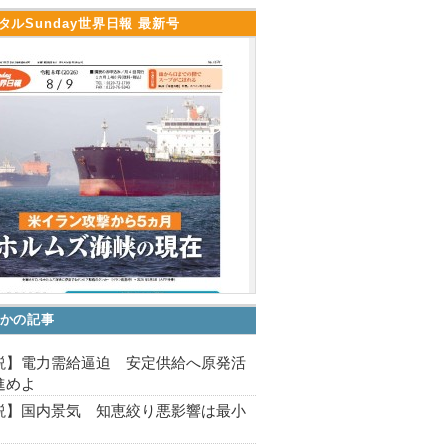
タルSunday世界日報 最新号
かの記事
説】電力需給逼迫 安定供給へ原発活
進めよ
説】国内景気 知恵絞り悪影響は最小