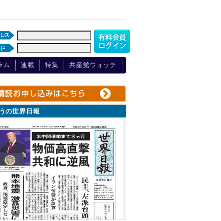
ラム
連載
特集
共産党ウォッチ
ょうの世界日報