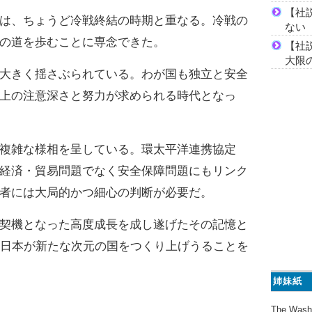
【社
は、ちょうど冷戦終結の時期と重なる。冷戦の
ない
の道を歩むことに専念できた。
【社
大限
大きく揺さぶられている。わが国も独立と安全
上の注意深さと努力が求められる時代となっ
複雑な様相を呈している。環太平洋連携協定
経済・貿易問題でなく安全保障問題にもリンク
者には大局的かつ細心の判断が必要だ。
契機となった高度成長を成し遂げたその記憶と
、日本が新たな次元の国をつくり上げうることを
姉妹紙
The Wash