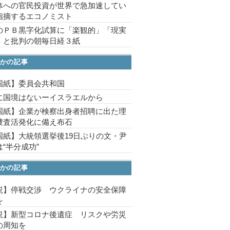
体への官民投資が世界で急加速してい
指摘するエコノミスト
のＰＢ黒字化試算に「楽観的」「現実
」と批判の朝毎日経３紙
かの記事
国紙】委員会共和国
に国境はないーイスラエルから
国紙】企業が検察出身者招聘に出た理
捜査活発化に備え布石
国紙】大統領選挙後19日ぶりの文・尹
“半分成功”
かの記事
説】停戦交渉 ウクライナの安全保障
を
説】新型コロナ後遺症 リスクや労災
の周知を