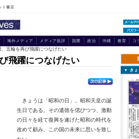
ット書店
プ
海外メディア
メディア批評
国際
政治
沖縄
教育
コ
日、五輪を再び飛躍につなげたい
再び飛躍につなげたい
▼ き
きょうは「昭和の日」。昭和天皇の誕
生日である。その遺徳を偲びつつ、激動
の日々を経て復興を遂げた昭和の時代を
改めて顧み、この国の未来に思いを致し