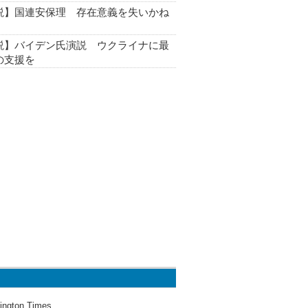
説】国連安保理 存在意義を失いかね
説】バイデン氏演説 ウクライナに最
の支援を
ington Times