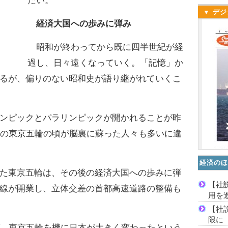
たい。
▼ デジ
経済大国への歩みに弾み
昭和が終わってから既に四半世紀が経
過し、日々遠くなっていく。「記憶」か
るが、偏りのない昭和史が語り継がれていくこ
ンピックとパラリンピックが開かれることが昨
年の東京五輪の頃が脳裏に蘇った人々も多いに違
経済のほ
た東京五輪は、その後の経済大国への歩みに弾
【社
線が開業し、立体交差の首都高速道路の整備も
用を
【社
限に
、東京五輪を機に日本が大きく変わったという