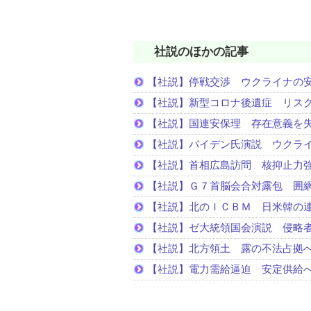
社説のほかの記事
【社説】停戦交渉 ウクライナの
【社説】新型コロナ後遺症 リス
【社説】国連安保理 存在意義を
【社説】バイデン氏演説 ウクラ
【社説】首相広島訪問 核抑止力
【社説】Ｇ７首脳会合対露包 囲
【社説】北のＩＣＢＭ 日米韓の
【社説】ゼ大統領国会演説 侵略
【社説】北方領土 露の不法占拠
【社説】電力需給逼迫 安定供給