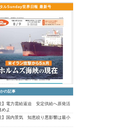
タルSunday世界日報 最新号
かの記事
説】電力需給逼迫 安定供給へ原発活
進めよ
説】国内景気 知恵絞り悪影響は最小