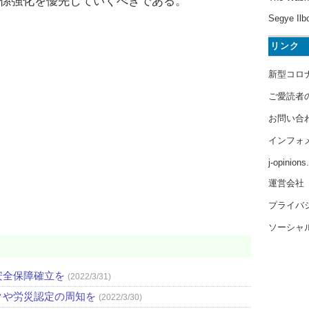
係強化を優先していくべきである。
Segye Ilb
リンク
新型コロ
ご愛読者
お問い合
インフォ
j-opinion
運営会社
プライバ
ソーシャ
安全保障確立を
(2022/3/31)
クや労災認定の周知を
(2022/3/30)