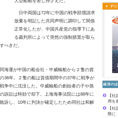
大型船舶を差し押さえた。
▼ デジ
日中両国は72年に中国の戦争賠償請求
放棄を明記した共同声明に調印して関係
正常化したが、中国共産党の指導下にあ
る裁判所によって突然の強制措置が取ら
すべきだ。
同海運が中国の船会社・中威輸船から２隻の貨
の36年。２隻の船は賃借期間中の37年に戦争が
経済のほ
戦争中に沈没した。中威輸船の創始者の子や孫
の訴訟は時効で却下。上海海事法院には88年に
【社
用を
敗訴し、10年に判決が確定したため同社は和解
【社
限に