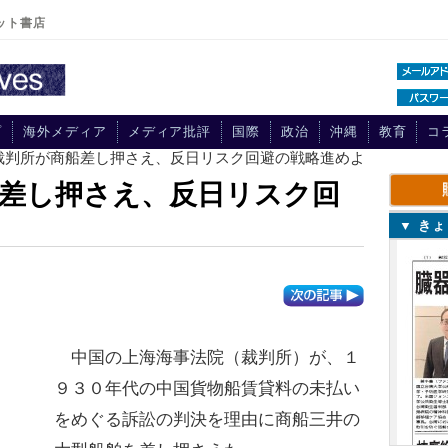
ット書店
プ
海外メディア
メディア批評
国際
政治
沖縄
教育
コ
の裁判所が商船差し押さえ、反日リスク回避の戦略進めよ
差し押さえ、反日リスク回
▼ き
中国の上海海事法院（裁判所）が、１
９３０年代の中国貨物船賃貸料の未払い
をめぐる訴訟の判決を理由に商船三井の