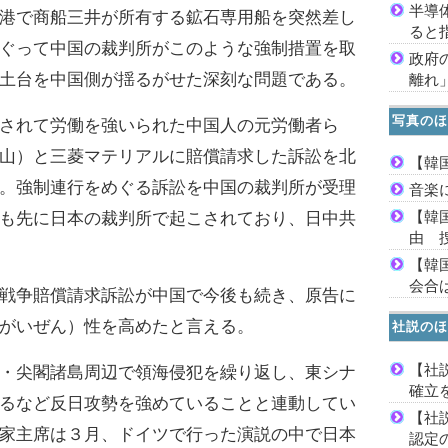
半導
港で商船三井が所有する鉱石専用船を突然差し
ると
ぐって中国の裁判所がこのような強制措置を取
政府
土台を中国側が揺るがせた深刻な問題である。
離れ
写真のほ
されて労働を強いられた中国人の元労働者ら
山）と三菱マテリアルに賠償請求した訴訟を北
【韓
。強制連行をめぐる訴訟を中国の裁判所が受理
音楽
【韓
も先に日本の裁判所で起こされており、日中共
由 
【韓
会合は
戦争賠償請求訴訟が中国で今後も続き、原告に
がいぜん）性を高めたと言える。
社説のほ
【社
・尖閣諸島周辺で領海侵犯を繰り返し、東シナ
確立
るなど反日攻勢を強めていることと連動してい
【社
家主席は３月、ドイツで行った演説の中で日本
認定