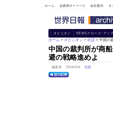
ホーム
会員用ＭＹページ
会社案内
ネ
オピニオン
NEWSクローズ･アッ
ホーム
>
オピニオン
>
社説
> 中国
中国の裁判所が商船
避の戦略進めよ
編集局 2014/4/24
社説