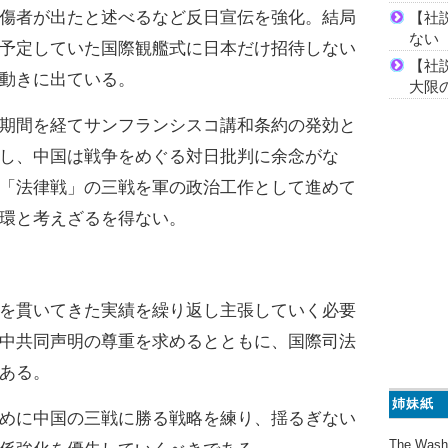
傷者が出たと述べるなど反日宣伝を強化。結局
【社
ない
予定していた国際観艦式に日本だけ招待しない
【社
動きに出ている。
大限
期間を経てサンフランシスコ講和条約の発効と
し、中国は戦争をめぐる対日批判に余念がな
「法律戦」の三戦を軍の政治工作として進めて
環と考えざるを得ない。
を貫いてきた実績を繰り返し主張していく必要
中共同声明の尊重を求めるとともに、国際司法
ある。
姉妹紙
めに中国の三戦に勝る戦略を練り、揺るぎない
The Wash