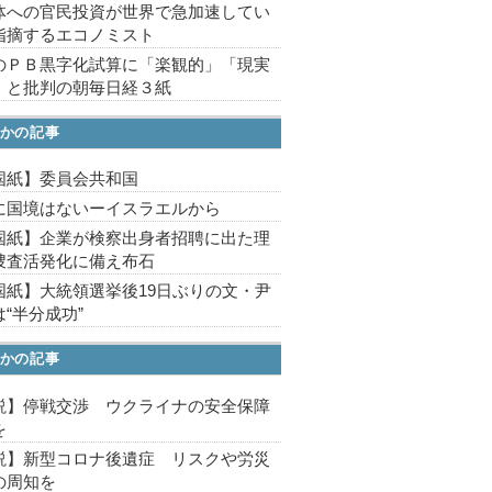
体への官民投資が世界で急加速してい
指摘するエコノミスト
のＰＢ黒字化試算に「楽観的」「現実
」と批判の朝毎日経３紙
かの記事
国紙】委員会共和国
に国境はないーイスラエルから
国紙】企業が検察出身者招聘に出た理
捜査活発化に備え布石
国紙】大統領選挙後19日ぶりの文・尹
“半分成功”
かの記事
説】停戦交渉 ウクライナの安全保障
を
説】新型コロナ後遺症 リスクや労災
の周知を