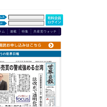
ラム
連載
特集
共産党ウォッチ
ょうの世界日報