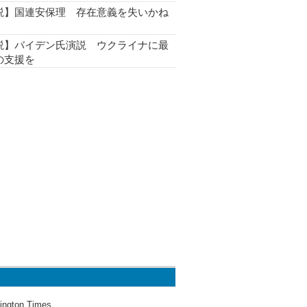
説】国連安保理 存在意義を失いかね
説】バイデン氏演説 ウクライナに最
の支援を
ington Times