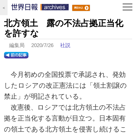
togg
＜
navi
北方領土 露の不法占拠正当化
を許すな
編集局 2020/7/26
社説
今月初めの全国投票で承認され、発効
したロシアの改正憲法には「領土割譲の
禁止」が明記されている。
改憲後、ロシアでは北方領土の不法占
拠を正当化する言動が目立つ。日本固有
の領土である北方領土を侵害し続けるこ