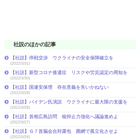
社説のほかの記事
【社説】停戦交渉 ウクライナの安全保障確立を
(2022/3/31)
【社説】新型コロナ後遺症 リスクや労災認定の周知を
(2022/3/30)
【社説】国連安保理 存在意義を失いかねない
(2022/3/29)
【社説】バイデン氏演説 ウクライナに最大限の支援を
(2022/3/28)
【社説】首相広島訪問 核抑止力強化へ議論進めよ
(2022/3/27)
【社説】Ｇ７首脳会合対露包 囲網で孤立化させよ
(2022/3/26)