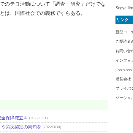
でのテロ活動について「調査・研究」だけでな
Segye Ilb
とは、国際社会での義務ですらある。
リンク
新型コロ
ご愛読者
お問い合
インフォ
j-opinion
運営会社
プライバ
ソーシャ
安全保障確立を
(2022/3/31)
クや労災認定の周知を
(2022/3/30)