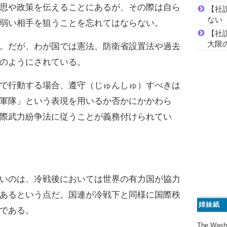
思や政策を伝えることにあるが、その際は自ら
【社
ない
弱い相手を狙うことを忘れてはならない。
【社
大限
。だが、わが国では憲法、防衛省設置法や過去
のようにされている。
で行動する場合、遵守（じゅんしゅ）すべきは
軍隊」という表現を用いるか否かにかかわら
際武力紛争法に従うことが義務付けられてい
いのは、冷戦後においては世界の有力国が協力
あるという点だ。国連が冷戦下と同様に国際秩
姉妹紙
である。
The Wash