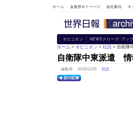
ホーム
会員用ＭＹページ
会社案内
ネ
オピニオン
NEWSクローズ･アッ
ホーム
>
オピニオン
>
社説
> 自衛隊
自衛隊中東派遣 情
編集局 2019/12/28
社説