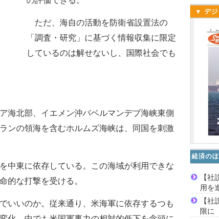
の評価できる。
▼ デジ
ただ、海自の活動を防衛省設置法の
「調査・研究」に基づく情報収集に限定
しているのは解せないし、国際社会でも
ア海北部、イエメン沖バベルマンデブ海峡東側
ランの領海を含むホルムズ海峡は、同国を刺激
経済のほ
を中東に依存している。この海域が利用できな
【社
命的な打撃を受ける。
用を
【社
でいいのか。従来通り、米海軍に依存するつも
限に
変化、中でも米国軍事力の相対的低下を念頭に