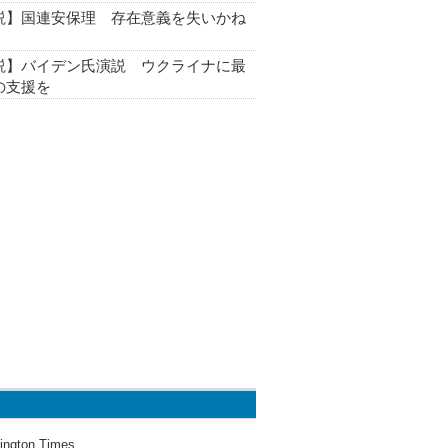
説】国連安保理 存在意義を失いかね
説】バイデン氏演説 ウクライナに最
の支援を
ington Times