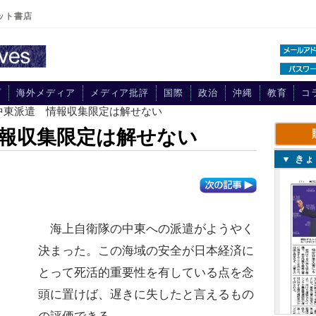
ット書店
プ
海外メディア
メディア批評
国際
政治
沖縄
教育
コ
中東派遣 情報収集限定は解せない
報収集限定は解せない
▼ き
海上自衛隊の中東への派遣がようやく
決まった。この海域の安全が日本経済に
とって死活的重要性を有している点を念
頭に置けば、遅きに失したと言えるもの