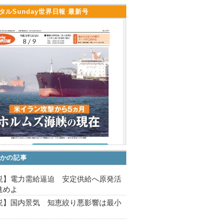
タルSunday世界日報 最新号
かの記事
説】電力需給逼迫 安定供給へ原発活
進めよ
説】国内景気 知恵絞り悪影響は最小