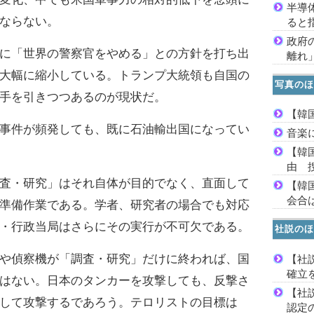
半導
ならない。
ると
政府
に「世界の警察官をやめる」との方針を打ち出
離れ
大幅に縮小している。トランプ大統領も自国の
写真のほ
手を引きつつあるのが現状だ。
【韓
事件が頻発しても、既に石油輸出国になってい
音楽
【韓
由 
査・研究」はそれ自体が目的でなく、直面して
【韓
会合は
準備作業である。学者、研究者の場合でも対応
・行政当局はさらにその実行が不可欠である。
社説のほ
や偵察機が「調査・研究」だけに終われば、国
【社
確立
はない。日本のタンカーを攻撃しても、反撃さ
【社
して攻撃するであろう。テロリストの目標は
認定