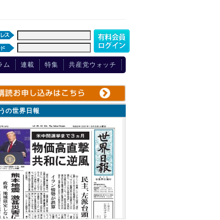
ラム
連載
特集
共産党ウォッチ
ょうの世界日報