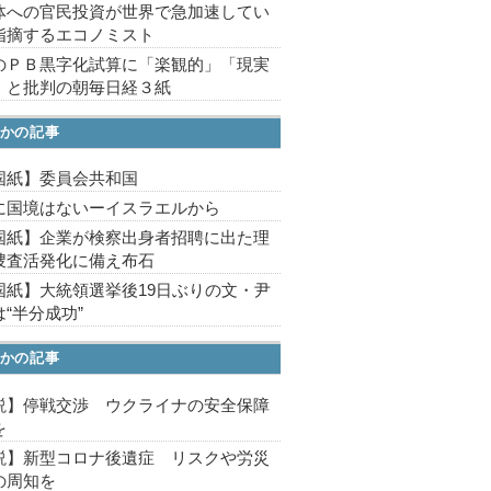
体への官民投資が世界で急加速してい
指摘するエコノミスト
のＰＢ黒字化試算に「楽観的」「現実
」と批判の朝毎日経３紙
かの記事
国紙】委員会共和国
に国境はないーイスラエルから
国紙】企業が検察出身者招聘に出た理
捜査活発化に備え布石
国紙】大統領選挙後19日ぶりの文・尹
“半分成功”
かの記事
説】停戦交渉 ウクライナの安全保障
を
説】新型コロナ後遺症 リスクや労災
の周知を