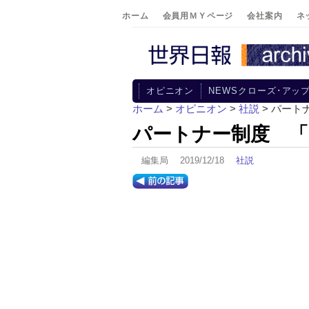
ホーム
会員用ＭＹページ
会社案内
ネ
オピニオン
NEWSクローズ･アッ
ホーム
>
オピニオン
>
社説
> パー
パートナー制度 「
編集局 2019/12/18
社説