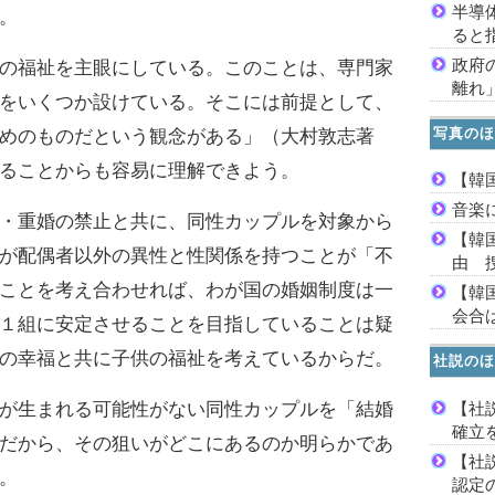
半導
。
ると
政府
の福祉を主眼にしている。このことは、専門家
離れ
をいくつか設けている。そこには前提として、
写真のほ
めのものだという観念がある」（大村敦志著
ることからも容易に理解できよう。
【韓
音楽
・重婚の禁止と共に、同性カップルを対象から
【韓
が配偶者以外の異性と性関係を持つことが「不
由 
ことを考え合わせれば、わが国の婚姻制度は一
【韓
会合は
１組に安定させることを目指していることは疑
の幸福と共に子供の福祉を考えているからだ。
社説のほ
【社
が生まれる可能性がない同性カップルを「結婚
確立
だから、その狙いがどこにあるのか明らかであ
【社
。
認定