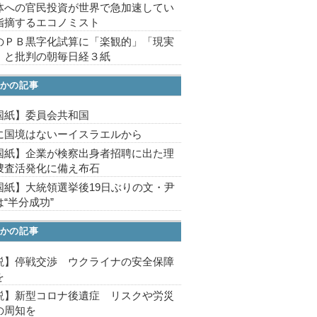
体への官民投資が世界で急加速してい
指摘するエコノミスト
のＰＢ黒字化試算に「楽観的」「現実
」と批判の朝毎日経３紙
かの記事
国紙】委員会共和国
に国境はないーイスラエルから
国紙】企業が検察出身者招聘に出た理
捜査活発化に備え布石
国紙】大統領選挙後19日ぶりの文・尹
“半分成功”
かの記事
説】停戦交渉 ウクライナの安全保障
を
説】新型コロナ後遺症 リスクや労災
の周知を