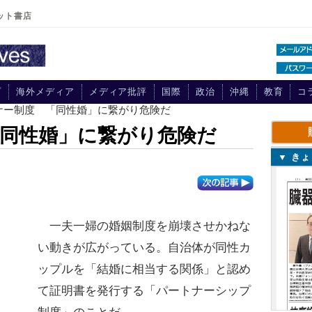
ット書店
プ
海外メディア
メディア批評
国際
政治
沖縄
教育
コ
トナー制度 「同性婚」に繋がり危険だ
同性婚」に繋がり危険だ
▼ き
一夫一婦の婚姻制度を崩壊させかねな
い動きが広がっている。自治体が同性カ
ップルを「結婚に相当する関係」と認め
て証明書を発行する「パートナーシップ