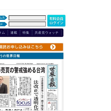
ラム
連載
特集
共産党ウォッチ
ょうの世界日報