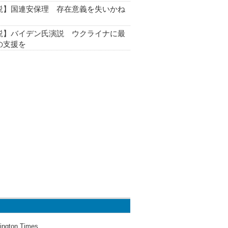
説】国連安保理 存在意義を失いかね
説】バイデン氏演説 ウクライナに最
の支援を
ington Times