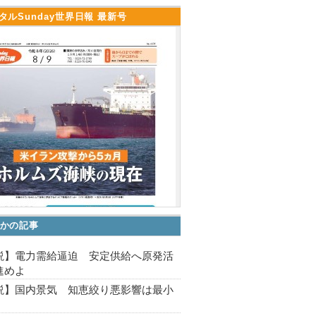
タルSunday世界日報 最新号
かの記事
説】電力需給逼迫 安定供給へ原発活
進めよ
説】国内景気 知恵絞り悪影響は最小