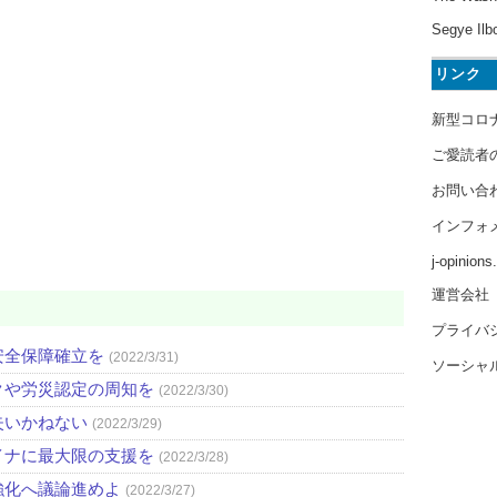
Segye Ilb
リンク
新型コロ
ご愛読者
お問い合
インフォ
j-opinion
運営会社
プライバ
安全保障確立を
(2022/3/31)
ソーシャ
クや労災認定の周知を
(2022/3/30)
失いかねない
(2022/3/29)
イナに最大限の支援を
(2022/3/28)
強化へ議論進めよ
(2022/3/27)