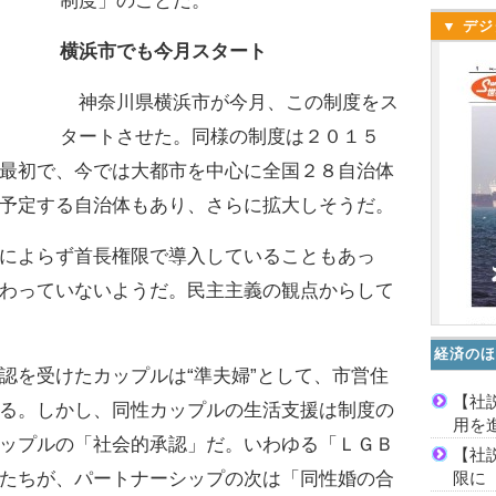
制度」のことだ。
▼ デジ
横浜市でも今月スタート
神奈川県横浜市が今月、この制度をス
タートさせた。同様の制度は２０１５
最初で、今では大都市を中心に全国２８自治体
予定する自治体もあり、さらに拡大しそうだ。
によらず首長権限で導入していることもあっ
わっていないようだ。民主主義の観点からして
経済のほ
を受けたカップルは“準夫婦”として、市営住
【社
る。しかし、同性カップルの生活支援は制度の
用を
ップルの「社会的承認」だ。いわゆる「ＬＧＢ
【社
限に
たちが、パートナーシップの次は「同性婚の合