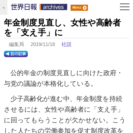
togg
＜
navi
年金制度見直し、女性や高齢者
を「支え手」に
編集局 2019/11/18
社説
公的年金の制度見直しに向けた政府・
与党の議論が本格化している。
少子高齢化が進む中、年金制度を持続
させるには、女性や高齢者に「支え手」
に回ってもらうことが欠かせない。こう
した人たちの労働参加を促す制度改革を