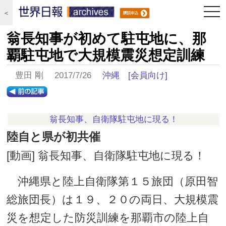
togg
＜
navi
翁長知事が初めて駐屯地に、那
覇駐屯地で大規模震災想定訓練
豊田 剛 2017/7/26
沖縄
[会員向け]
翁長知事、自衛隊駐屯地に現る！
陸自と県が初共催
[動画] 翁長知事、自衛隊駐屯地に現る！
沖縄県と陸上自衛隊第１５旅団（原田智
総旅団長）は１９、２０の両日、大規模震
災を想定した防災訓練を那覇市の陸上自