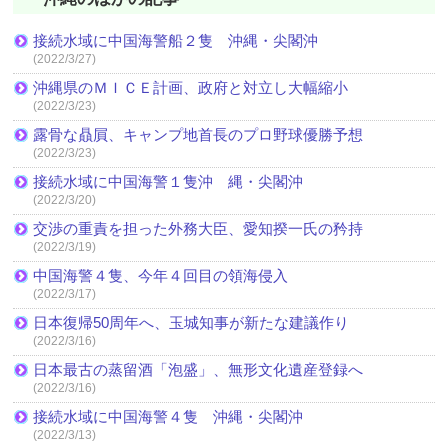
接続水域に中国海警船２隻 沖縄・尖閣沖
(2022/3/27)
沖縄県のＭＩＣＥ計画、政府と対立し大幅縮小
(2022/3/23)
露骨な贔屓、キャンプ地首長のプロ野球優勝予想
(2022/3/23)
接続水域に中国海警１隻沖 縄・尖閣沖
(2022/3/20)
交渉の重責を担った外務大臣、愛知揆一氏の矜持
(2022/3/19)
中国海警４隻、今年４回目の領海侵入
(2022/3/17)
日本復帰50周年へ、玉城知事が新たな建議作り
(2022/3/16)
日本最古の蒸留酒「泡盛」、無形文化遺産登録へ
(2022/3/16)
接続水域に中国海警４隻 沖縄・尖閣沖
(2022/3/13)