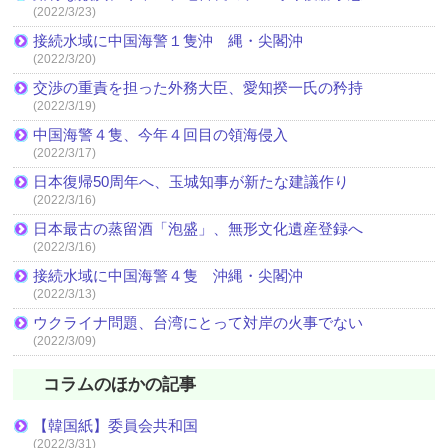
(2022/3/23)
接続水域に中国海警１隻沖 縄・尖閣沖
(2022/3/20)
交渉の重責を担った外務大臣、愛知揆一氏の矜持
(2022/3/19)
中国海警４隻、今年４回目の領海侵入
(2022/3/17)
日本復帰50周年へ、玉城知事が新たな建議作り
(2022/3/16)
日本最古の蒸留酒「泡盛」、無形文化遺産登録へ
(2022/3/16)
接続水域に中国海警４隻 沖縄・尖閣沖
(2022/3/13)
ウクライナ問題、台湾にとって対岸の火事でない
(2022/3/09)
コラムのほかの記事
【韓国紙】委員会共和国
(2022/3/31)