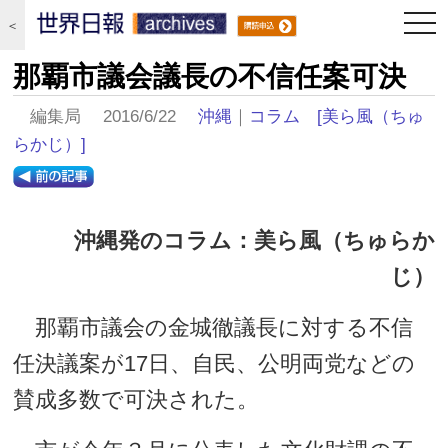
togg
＜
navi
那覇市議会議長の不信任案可決
編集局 2016/6/22
沖縄
｜
コラム
[美ら風（ちゅ
らかじ）]
沖縄発のコラム：美ら風（ちゅらか
じ）
那覇市議会の金城徹議長に対する不信
任決議案が17日、自民、公明両党などの
賛成多数で可決された。