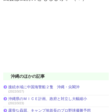
沖縄のほかの記事
接続水域に中国海警船２隻 沖縄・尖閣沖
(2022/3/27)
沖縄県のＭＩＣＥ計画、政府と対立し大幅縮小
(2022/3/23)
露骨な贔屓、キャンプ地首長のプロ野球優勝予想