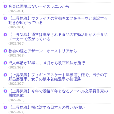
音楽に国境はないーイスラエルから
(2022/3/31)
【上昇気流】ウクライナの首都キエフをキーウと表記する
動きが広がっている
(2022/3/31)
【上昇気流】通常は廃棄される食品の有効活用が大手食品
メーカーで広がっている
(2022/3/30)
教会の鐘とアザーン オーストリアから
(2022/3/29)
成人年齢が18歳に、４月から改正民法が施行
(2022/3/29)
【上昇気流】フィギュアスケート世界選手権で、男子の宇
野昌磨選手、女子の坂本花織選手が初優勝
(2022/3/29)
【上昇気流】今年で没後50年となるノーベル文学賞作家の
川端康成
(2022/3/28)
【上昇気流】桜に対する日本人の思いが強い
(2022/3/27)