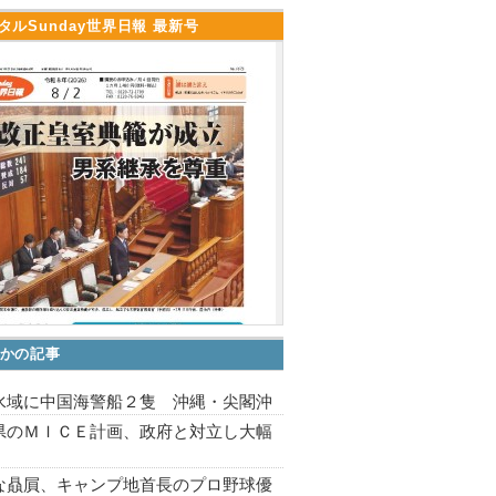
タルSunday世界日報 最新号
かの記事
水域に中国海警船２隻 沖縄・尖閣沖
県のＭＩＣＥ計画、政府と対立し大幅
な贔屓、キャンプ地首長のプロ野球優