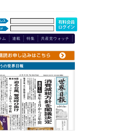
ラム
連載
特集
共産党ウォッチ
ょうの世界日報