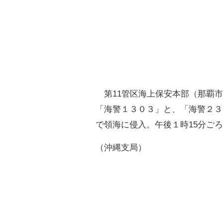
第11管区海上保安本部（那覇市
「海警１３０３」と、「海警２３
で領海に侵入。午後１時15分ご
（沖縄支局）