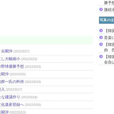
勝予
接続
写真のほ
【韓
音楽
【韓
由 
・尖閣沖
(2022/3/27)
【韓
立し大幅縮小
(2022/3/23)
会合は
ロ野球優勝予想
(2022/3/23)
尖閣沖
(2022/3/20)
知揆一氏の矜持
(2022/3/19)
侵入
(2022/3/17)
たな建議作り
(2022/3/16)
文化遺産登録へ
(2022/3/16)
尖閣沖
(2022/3/13)