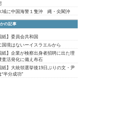
想
水域に中国海警１隻沖 縄・尖閣沖
かの記事
国紙】委員会共和国
に国境はないーイスラエルから
国紙】企業が検察出身者招聘に出た理
捜査活発化に備え布石
国紙】大統領選挙後19日ぶりの文・尹
“半分成功”