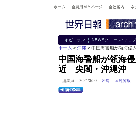
ホーム
会員用ＭＹページ
会社案内
ネ
オピニオン
NEWSクローズ･アッ
ホーム
>
沖縄
> 中国海警船が領海侵
中国海警船が領海侵
近 尖閣・沖縄沖
編集局 2021/3/30
沖縄
[国境警報]