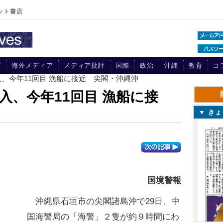
ット書店
プ
海外メディア
メディア批評
国際
政治
沖縄
教育
コ
入、今年11回目 漁船に接近 尖閣・沖縄沖
入、今年11回目 漁船に接
▼ き
国境警報
沖縄県石垣市の尖閣諸島沖で29日、中
国海警局の「海警」２隻が約９時間にわ