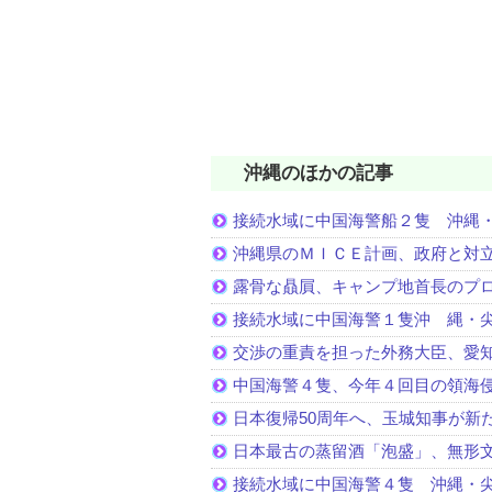
沖縄のほかの記事
接続水域に中国海警船２隻 沖縄
沖縄県のＭＩＣＥ計画、政府と対
露骨な贔屓、キャンプ地首長のプ
接続水域に中国海警１隻沖 縄・
交渉の重責を担った外務大臣、愛
中国海警４隻、今年４回目の領海
日本復帰50周年へ、玉城知事が新
日本最古の蒸留酒「泡盛」、無形
接続水域に中国海警４隻 沖縄・