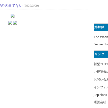
岸の火事でない
(2022/3/09)
姉妹紙
The Wash
Segye Ilb
リンク
新型コロ
ご愛読者
お問い合
インフォ
j-opinion
運営会社