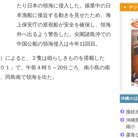
たり日本の領海に侵入した。操業中の日
▼ デジ
本漁船に接近する動きを見せたため、海
上保安庁の巡視船が安全を確保し、領海
外へ出るよう警告した。尖閣諸島沖での
中国公船の領海侵入は今年11回目。
）によると、２隻は砲らしきものを搭載した
０１」で、午前４時５～20分ごろ、南小島の南
ろ、同島南で領海を出た。
沖縄のほ
接続
沖縄
縮小
露骨