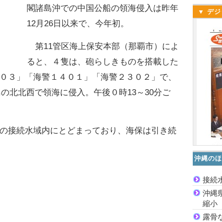
閣諸島沖での中国公船の領海侵入は昨年
▼ デジ
12月26日以来で、今年初。
第11管区海上保安本部（那覇市）によ
ると、４隻は、砲らしきものを搭載した
０３」「海警１４０１」「海警２３０２」で、
島の北北西で領海に侵入。午後０時13～30分ご
の接続水域内にとどまっており、海保は引き続
沖縄のほ
接続
沖縄
縮小
露骨