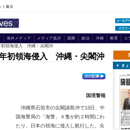
ット書店
プ
海外メディア
メディア批評
国際
政治
沖縄
教育
コ
年初領海侵入 沖縄・尖閣沖
年初領海侵入 沖縄・尖閣沖
▼ き
国境警報
沖縄県石垣市の尖閣諸島沖で13日、中
国海警局の「海警」４隻が約２時間にわ
たり、日本の領海に侵入し航行した。尖