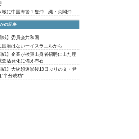
想
水域に中国海警１隻沖 縄・尖閣沖
かの記事
国紙】委員会共和国
に国境はないーイスラエルから
国紙】企業が検察出身者招聘に出た理
捜査活発化に備え布石
国紙】大統領選挙後19日ぶりの文・尹
“半分成功”