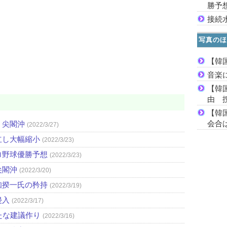
勝予
接続
写真のほ
【韓
音楽
【韓
由 
【韓
会合は
・尖閣沖
(2022/3/27)
立し大幅縮小
(2022/3/23)
ロ野球優勝予想
(2022/3/23)
尖閣沖
(2022/3/20)
知揆一氏の矜持
(2022/3/19)
侵入
(2022/3/17)
たな建議作り
(2022/3/16)