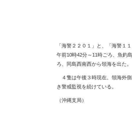
「海警２２０１」と、「海警１１
午前10時42分～11時ごろ、魚釣
ろ、同島西南西から領海を出た。
４隻は午後３時現在、領海外側
き警戒監視を続けている。
（沖縄支局）