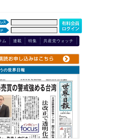
ラム
連載
特集
共産党ウォッチ
ょうの世界日報