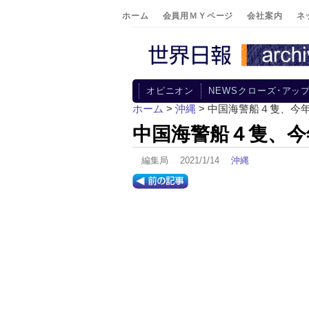
ホーム
会員用ＭＹページ
会社案内
ネ
オピニオン
NEWSクローズ･アッ
ホーム
>
沖縄
> 中国海警船４隻、今
中国海警船４隻、今
編集局 2021/1/14
沖縄