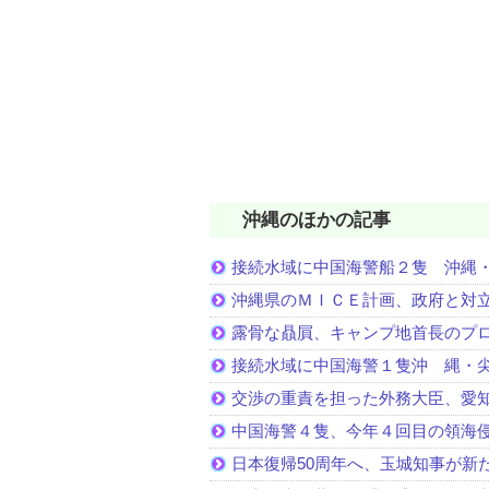
沖縄のほかの記事
接続水域に中国海警船２隻 沖縄
沖縄県のＭＩＣＥ計画、政府と対
露骨な贔屓、キャンプ地首長のプ
接続水域に中国海警１隻沖 縄・
交渉の重責を担った外務大臣、愛
中国海警４隻、今年４回目の領海
日本復帰50周年へ、玉城知事が新