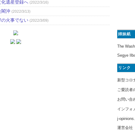
文化遺産登録へ
(2022/3/16)
尖閣沖
(2022/3/13)
岸の火事でない
(2022/3/09)
姉妹紙
The Wash
Segye Ilb
リンク
新型コロ
ご愛読者
お問い合
インフォ
j-opinion
運営会社