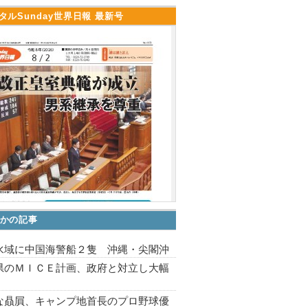
タルSunday世界日報 最新号
かの記事
水域に中国海警船２隻 沖縄・尖閣沖
県のＭＩＣＥ計画、政府と対立し大幅
な贔屓、キャンプ地首長のプロ野球優