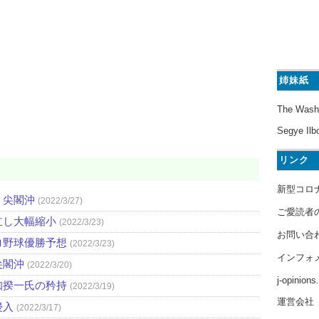
姉妹紙
The Wash
Segye Ilb
リンク
新型コロ
・尖閣沖
(2022/3/27)
ご愛読者
立し大幅縮小
(2022/3/23)
お問い合
ロ野球優勝予想
(2022/3/23)
インフォ
尖閣沖
(2022/3/20)
j-opinion
知揆一氏の矜持
(2022/3/19)
運営会社
侵入
(2022/3/17)