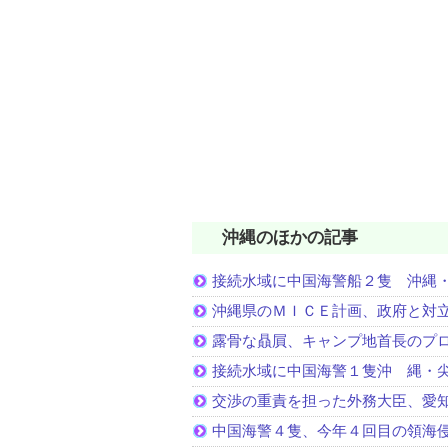
沖縄のほかの記事
接続水域に中国海警船２隻 沖縄
沖縄県のＭＩＣＥ計画、政府と対
露骨な贔屓、キャンプ地首長のプ
接続水域に中国海警１隻沖 縄・
交渉の重責を担った外務大臣、愛
中国海警４隻、今年４回目の領海