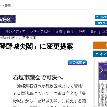
ット書店
プ
海外メディア
メディア批評
国際
政治
沖縄
教育
コ
登野城尖閣」に変更提案
登野城尖閣」に変更提案
▼ き
石垣市議会で可決へ
沖縄県石垣市が行政区域として管轄す
る尖閣諸島について、同市は字名を「登
野城」から「登野城尖閣」に変更する議