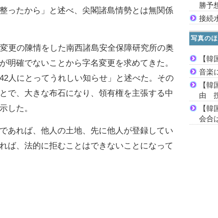
勝予
整ったから」と述べ、尖閣諸島情勢とは無関係
接続
写真のほ
変更の陳情をした南西諸島安全保障研究所の奥
【韓
が明確でないことから字名変更を求めてきた。
音楽
42人にとってうれしい知らせ」と述べた。その
【韓
とで、大きな布石になり、領有権を主張する中
由 
示した。
【韓
会合は
であれば、他人の土地、先に他人が登録してい
れば、法的に拒むことはできないことになって