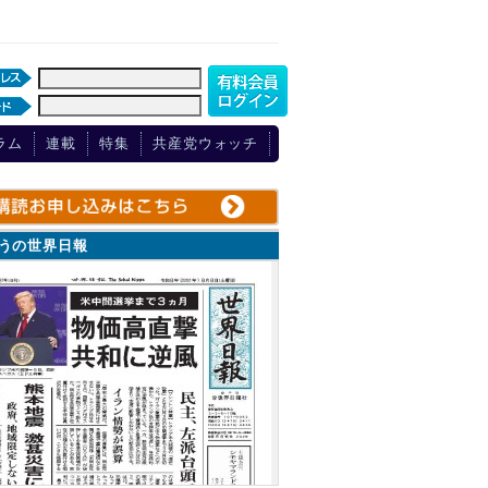
ラム
連載
特集
共産党ウォッチ
ょうの世界日報