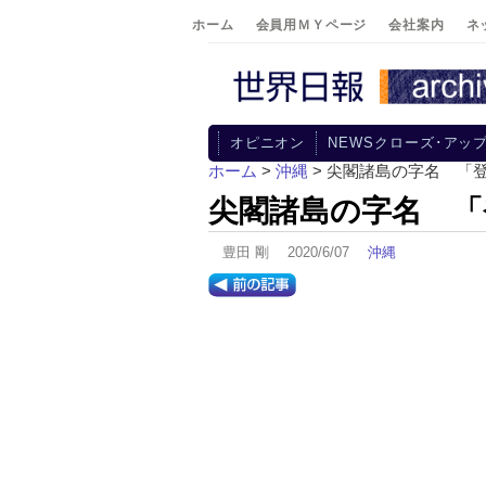
ホーム
会員用ＭＹページ
会社案内
ネ
オピニオン
NEWSクローズ･アッ
ホーム
>
沖縄
> 尖閣諸島の字名 「
尖閣諸島の字名 「
豊田 剛 2020/6/07
沖縄