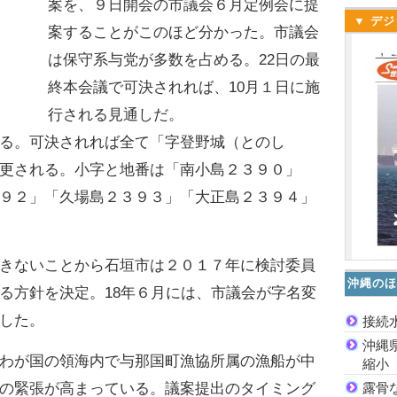
案を、９日開会の市議会６月定例会に提
▼ デジ
案することがこのほど分かった。市議会
は保守系与党が多数を占める。22日の最
終本会議で可決されれば、10月１日に施
行される見通しだ。
る。可決されれば全て「字登野城（とのし
更される。小字と地番は「南小島２３９０」
９２」「久場島２３９３」「大正島２３９４」
きないことから石垣市は２０１７年に検討委員
沖縄のほ
る方針を決定。18年６月には、市議会が字名変
した。
接続
沖縄
わが国の領海内で与那国町漁協所属の漁船が中
縮小
露骨
の緊張が高まっている。議案提出のタイミング