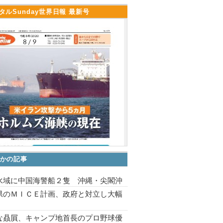
タルSunday世界日報 最新号
かの記事
水域に中国海警船２隻 沖縄・尖閣沖
県のＭＩＣＥ計画、政府と対立し大幅
な贔屓、キャンプ地首長のプロ野球優