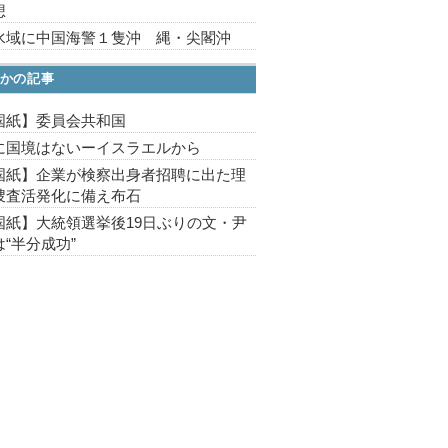
想
水域に中国海警１隻沖 縄・尖閣沖
かの記事
国紙】委員会共和国
に国境はないーイスラエルから
国紙】企業が検察出身者招聘に出た理
捜査活発化に備え布石
国紙】大統領選挙後19日ぶりの文・尹
“半分成功”