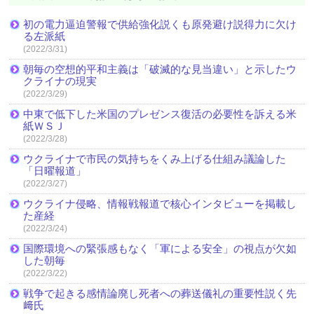
初の電力逼迫警報で供給強化説くも原発避け説得力に欠け
る左派紙
(2022/3/31)
朝毎の空想的平和主義は「破滅的な見当違い」と示したウ
クライナの現実
(2022/3/29)
中東で低下した米国のプレゼンス復活の必要性を訴える米
紙ＷＳＪ
(2022/3/28)
ウクライナで市民の気持ちをくみ上げる仕組み議論した
「日曜報道」
(2022/3/27)
ウクライナ侵略、情報戦報道で核心インタビューを掲載し
た産経
(2022/3/24)
国際環境への緊張感もなく「軍による安全」の視点が欠如
した朝毎
(2022/3/22)
戦争で起きる感情論廃し死者への葬送儀礼の重要性説く先
﨑氏