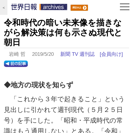
togg
＜
navi
令和時代の暗い未来像を描きな
がら解決策は何も示さぬ現代と
朝日
岩崎 哲 2019/5/20
新聞 TV 週刊誌
[会員向け]
◆地方の現状を知らず
「これから３年で起きること」という
見出しに引かれて週刊現代（５月２５日
号）を手にした。「昭和・平成時代の常
識はもう通用しない」とある。「令和」