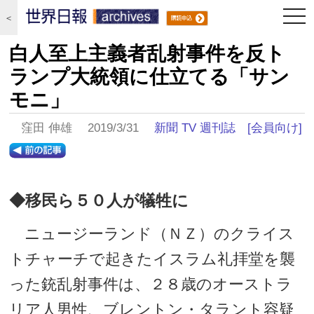
togg
＜
navi
白人至上主義者乱射事件を反ト
ランプ大統領に仕立てる「サン
モニ」
窪田 伸雄 2019/3/31
新聞 TV 週刊誌
[会員向け]
◆移民ら５０人が犠牲に
ニュージーランド（ＮＺ）のクライス
トチャーチで起きたイスラム礼拝堂を襲
った銃乱射事件は、２８歳のオーストラ
リア人男性、ブレントン・タラント容疑