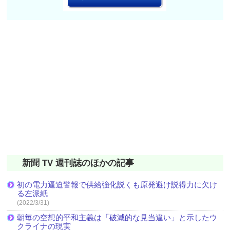
新聞 TV 週刊誌のほかの記事
初の電力逼迫警報で供給強化説くも原発避け説得力に欠け
る左派紙
(2022/3/31)
朝毎の空想的平和主義は「破滅的な見当違い」と示したウ
クライナの現実