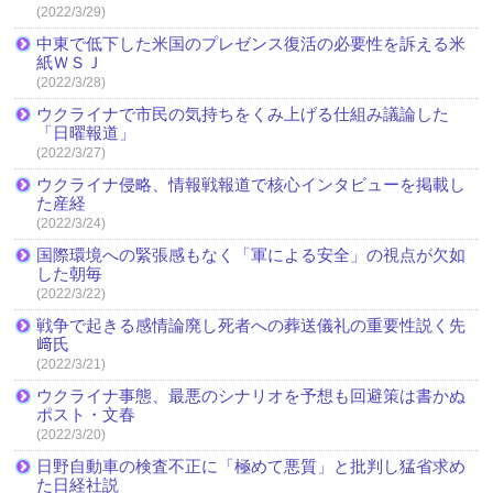
(2022/3/29)
中東で低下した米国のプレゼンス復活の必要性を訴える米
紙ＷＳＪ
(2022/3/28)
ウクライナで市民の気持ちをくみ上げる仕組み議論した
「日曜報道」
(2022/3/27)
ウクライナ侵略、情報戦報道で核心インタビューを掲載し
た産経
(2022/3/24)
国際環境への緊張感もなく「軍による安全」の視点が欠如
した朝毎
(2022/3/22)
戦争で起きる感情論廃し死者への葬送儀礼の重要性説く先
﨑氏
(2022/3/21)
ウクライナ事態、最悪のシナリオを予想も回避策は書かぬ
ポスト・文春
(2022/3/20)
日野自動車の検査不正に「極めて悪質」と批判し猛省求め
た日経社説