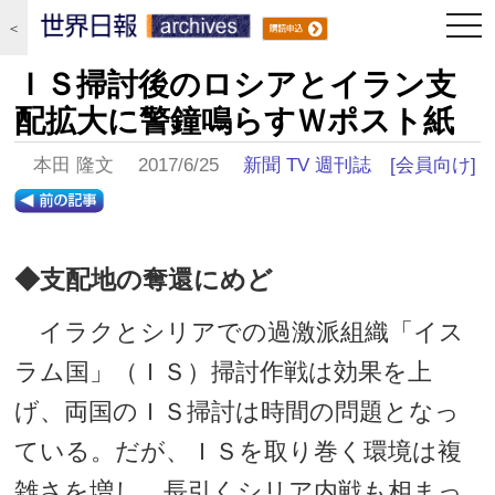
togg
＜
navi
ＩＳ掃討後のロシアとイラン支
配拡大に警鐘鳴らすＷポスト紙
本田 隆文 2017/6/25
新聞 TV 週刊誌
[会員向け]
◆支配地の奪還にめど
イラクとシリアでの過激派組織「イス
ラム国」（ＩＳ）掃討作戦は効果を上
げ、両国のＩＳ掃討は時間の問題となっ
ている。だが、ＩＳを取り巻く環境は複
雑さを増し、長引くシリア内戦も相まっ