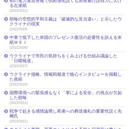
初の電力逼迫警報で供給強化説くも原発避け説得力に欠け
る左派紙
(2022/3/31)
朝毎の空想的平和主義は「破滅的な見当違い」と示したウ
クライナの現実
(2022/3/29)
中東で低下した米国のプレゼンス復活の必要性を訴える米
紙ＷＳＪ
(2022/3/28)
ウクライナで市民の気持ちをくみ上げる仕組み議論した
「日曜報道」
(2022/3/27)
ウクライナ侵略、情報戦報道で核心インタビューを掲載し
た産経
(2022/3/24)
国際環境への緊張感もなく「軍による安全」の視点が欠如
した朝毎
(2022/3/22)
戦争で起きる感情論廃し死者への葬送儀礼の重要性説く先
﨑氏
(2022/3/21)