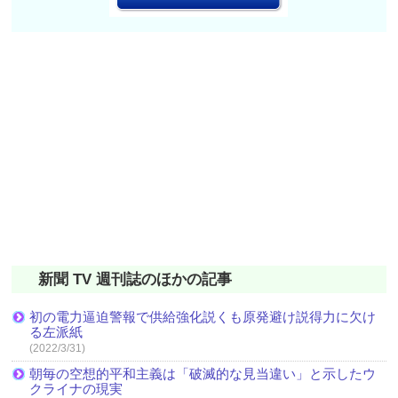
新聞 TV 週刊誌のほかの記事
初の電力逼迫警報で供給強化説くも原発避け説得力に欠け
る左派紙
(2022/3/31)
朝毎の空想的平和主義は「破滅的な見当違い」と示したウ
クライナの現実