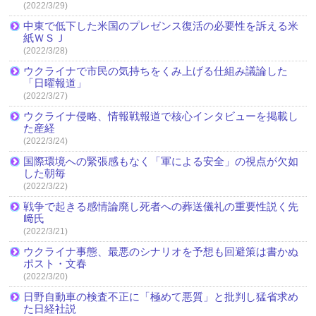
(2022/3/29)
中東で低下した米国のプレゼンス復活の必要性を訴える米
紙ＷＳＪ
(2022/3/28)
ウクライナで市民の気持ちをくみ上げる仕組み議論した
「日曜報道」
(2022/3/27)
ウクライナ侵略、情報戦報道で核心インタビューを掲載し
た産経
(2022/3/24)
国際環境への緊張感もなく「軍による安全」の視点が欠如
した朝毎
(2022/3/22)
戦争で起きる感情論廃し死者への葬送儀礼の重要性説く先
﨑氏
(2022/3/21)
ウクライナ事態、最悪のシナリオを予想も回避策は書かぬ
ポスト・文春
(2022/3/20)
日野自動車の検査不正に「極めて悪質」と批判し猛省求め
た日経社説