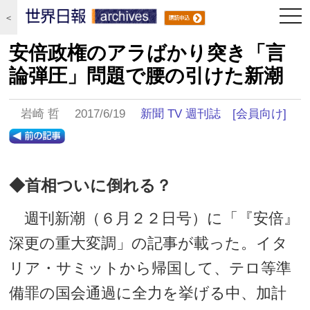
togg
＜
navi
安倍政権のアラばかり突き「言
論弾圧」問題で腰の引けた新潮
岩崎 哲 2017/6/19
新聞 TV 週刊誌
[会員向け]
◆首相ついに倒れる？
週刊新潮（６月２２日号）に「『安倍』
深更の重大変調」の記事が載った。イタ
リア・サミットから帰国して、テロ等準
備罪の国会通過に全力を挙げる中、加計