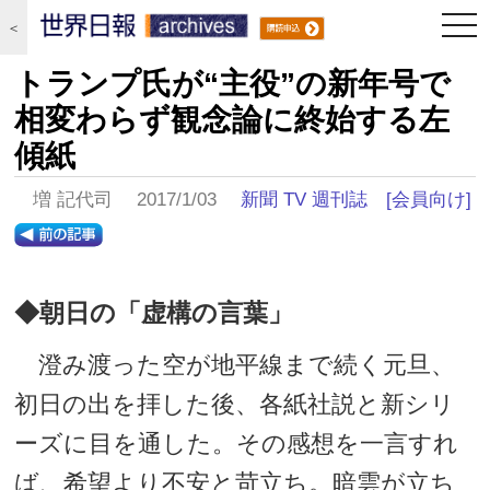
togg
＜
navi
トランプ氏が“主役”の新年号で
相変わらず観念論に終始する左
傾紙
増 記代司 2017/1/03
新聞 TV 週刊誌
[会員向け]
◆朝日の「虚構の言葉」
澄み渡った空が地平線まで続く元旦、
初日の出を拝した後、各紙社説と新シリ
ーズに目を通した。その感想を一言すれ
ば、希望より不安と苛立ち。暗雲が立ち