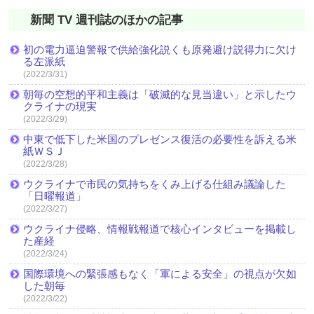
新聞 TV 週刊誌のほかの記事
初の電力逼迫警報で供給強化説くも原発避け説得力に欠け
る左派紙
(2022/3/31)
朝毎の空想的平和主義は「破滅的な見当違い」と示したウ
クライナの現実
(2022/3/29)
中東で低下した米国のプレゼンス復活の必要性を訴える米
紙ＷＳＪ
(2022/3/28)
ウクライナで市民の気持ちをくみ上げる仕組み議論した
「日曜報道」
(2022/3/27)
ウクライナ侵略、情報戦報道で核心インタビューを掲載し
た産経
(2022/3/24)
国際環境への緊張感もなく「軍による安全」の視点が欠如
した朝毎
(2022/3/22)