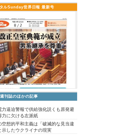
タルSunday世界日報 最新号
V 週刊誌のほかの記事
電力逼迫警報で供給強化説くも原発避
得力に欠ける左派紙
の空想的平和主義は「破滅的な見当違
と示したウクライナの現実