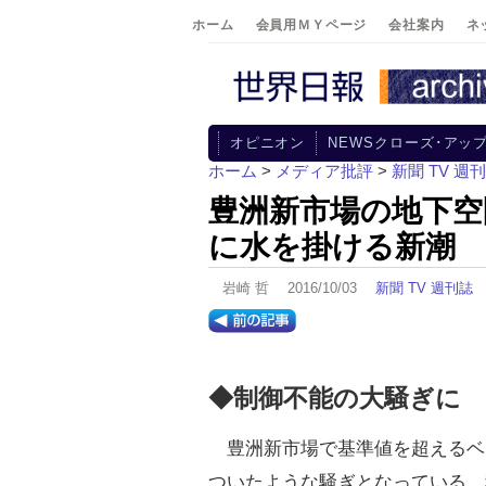
ホーム
会員用ＭＹページ
会社案内
ネ
オピニオン
NEWSクローズ･アッ
ホーム
>
メディア批評
>
新聞 TV 週
豊洲新市場の地下空
に水を掛ける新潮
岩崎 哲 2016/10/03
新聞 TV 週刊誌
◆制御不能の大騒ぎに
豊洲新市場で基準値を超えるベ
ついたような騒ぎとなっている。