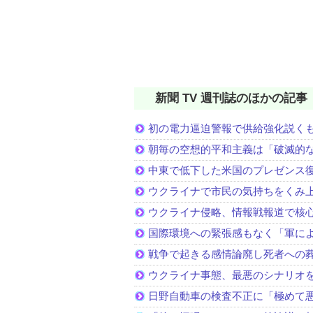
新聞 TV 週刊誌のほかの記事
初の電力逼迫警報で供給強化説く
朝毎の空想的平和主義は「破滅的
中東で低下した米国のプレゼンス
ウクライナで市民の気持ちをくみ
ウクライナ侵略、情報戦報道で核
国際環境への緊張感もなく「軍に
戦争で起きる感情論廃し死者への
ウクライナ事態、最悪のシナリオ
日野自動車の検査不正に「極めて