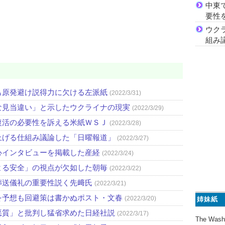
中東
要性
ウク
組み
も原発避け説得力に欠ける左派紙
(2022/3/31)
な見当違い」と示したウクライナの現実
(2022/3/29)
復活の必要性を訴える米紙ＷＳＪ
(2022/3/28)
上げる仕組み議論した「日曜報道」
(2022/3/27)
心インタビューを掲載した産経
(2022/3/24)
よる安全」の視点が欠如した朝毎
(2022/3/22)
葬送儀礼の重要性説く先﨑氏
(2022/3/21)
を予想も回避策は書かぬポスト・文春
(2022/3/20)
姉妹紙
悪質」と批判し猛省求めた日経社説
(2022/3/17)
The Wash