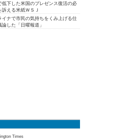
で低下した米国のプレゼンス復活の必
を訴える米紙ＷＳＪ
ライナで市民の気持ちをくみ上げる仕
議論した「日曜報道」
ington Times