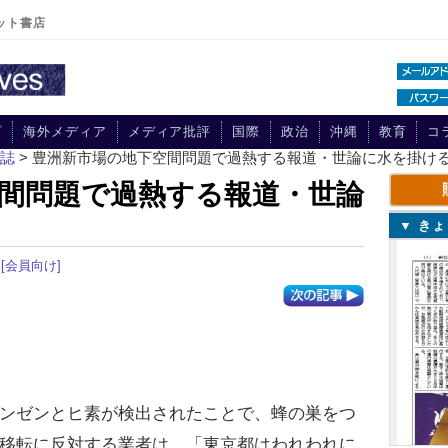
ット書店
プ
海外メディア
メディア批評
国際
政治
沖縄
教育
コ
刊誌
> 豊洲新市場の地下空間問題で過熱する報道・世論に水を掛け
間問題で過熱する報道・世論
▼ き
[会員向け]
ンゼンとヒ素が検出されたことで、蜂の巣をつ
移転に反対する業者は、「東京都はわれわれに