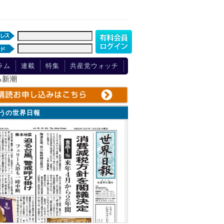
ラム
連載
特集
共産党ウォッチ
る新潮
ょうの世界日報