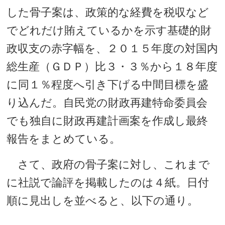
した骨子案は、政策的な経費を税収など
でどれだけ賄えているかを示す基礎的財
政収支の赤字幅を、２０１５年度の対国内
総生産（ＧＤＰ）比３・３％から１８年度
に同１％程度へ引き下げる中間目標を盛
り込んだ。自民党の財政再建特命委員会
でも独自に財政再建計画案を作成し最終
報告をまとめている。
さて、政府の骨子案に対し、これまで
に社説で論評を掲載したのは４紙。日付
順に見出しを並べると、以下の通り。