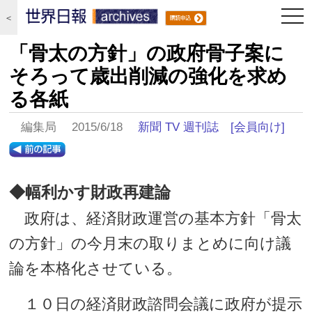
togg
＜
navi
「骨太の方針」の政府骨子案に
そろって歳出削減の強化を求め
る各紙
編集局 2015/6/18
新聞 TV 週刊誌
[会員向け]
◆幅利かす財政再建論
政府は、経済財政運営の基本方針「骨太
の方針」の今月末の取りまとめに向け議
論を本格化させている。
１０日の経済財政諮問会議に政府が提示