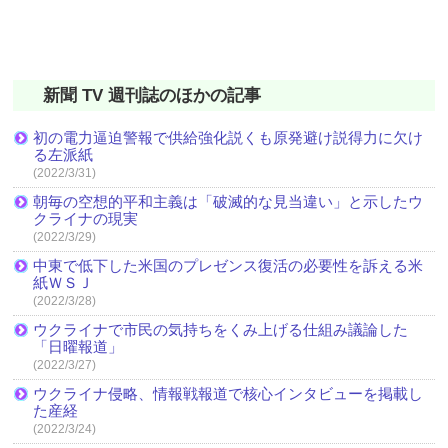
新聞 TV 週刊誌のほかの記事
初の電力逼迫警報で供給強化説くも原発避け説得力に欠け
る左派紙
(2022/3/31)
朝毎の空想的平和主義は「破滅的な見当違い」と示したウ
クライナの現実
(2022/3/29)
中東で低下した米国のプレゼンス復活の必要性を訴える米
紙ＷＳＪ
(2022/3/28)
ウクライナで市民の気持ちをくみ上げる仕組み議論した
「日曜報道」
(2022/3/27)
ウクライナ侵略、情報戦報道で核心インタビューを掲載し
た産経
(2022/3/24)