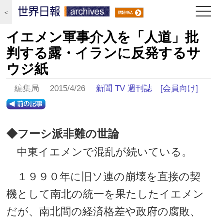
togg
＜
navi
イエメン軍事介入を「人道」批
判する露・イランに反発するサ
ウジ紙
編集局 2015/4/26
新聞 TV 週刊誌
[会員向け]
◆フーシ派非難の世論
中東イエメンで混乱が続いている。
１９９０年に旧ソ連の崩壊を直接の契
機として南北の統一を果たしたイエメン
だが、南北間の経済格差や政府の腐敗、