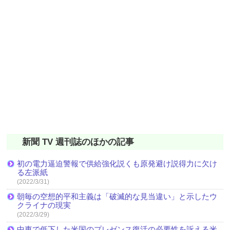
新聞 TV 週刊誌のほかの記事
初の電力逼迫警報で供給強化説くも原発避け説得力に欠け
る左派紙
(2022/3/31)
朝毎の空想的平和主義は「破滅的な見当違い」と示したウ
クライナの現実
(2022/3/29)
中東で低下した米国のプレゼンス復活の必要性を訴える米