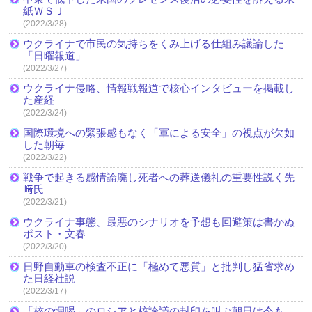
紙ＷＳＪ
(2022/3/28)
ウクライナで市民の気持ちをくみ上げる仕組み議論した
「日曜報道」
(2022/3/27)
ウクライナ侵略、情報戦報道で核心インタビューを掲載し
た産経
(2022/3/24)
国際環境への緊張感もなく「軍による安全」の視点が欠如
した朝毎
(2022/3/22)
戦争で起きる感情論廃し死者への葬送儀礼の重要性説く先
﨑氏
(2022/3/21)
ウクライナ事態、最悪のシナリオを予想も回避策は書かぬ
ポスト・文春
(2022/3/20)
日野自動車の検査不正に「極めて悪質」と批判し猛省求め
た日経社説
(2022/3/17)
「核の恫喝」のロシアと核論議の封印を叫ぶ朝日は今も