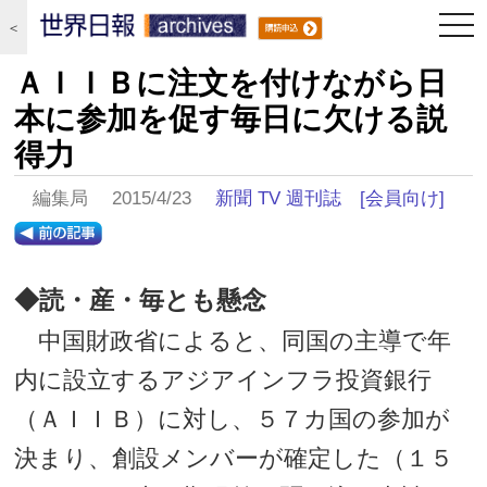
togg
＜
navi
ＡＩＩＢに注文を付けながら日
本に参加を促す毎日に欠ける説
得力
編集局 2015/4/23
新聞 TV 週刊誌
[会員向け]
◆読・産・毎とも懸念
中国財政省によると、同国の主導で年
内に設立するアジアインフラ投資銀行
（ＡＩＩＢ）に対し、５７カ国の参加が
決まり、創設メンバーが確定した（１５