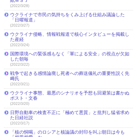
紙ＷＳＪ
(2022/3/28)
ウクライナで市民の気持ちをくみ上げる仕組み議論した
「日曜報道」
(2022/3/27)
ウクライナ侵略、情報戦報道で核心インタビューを掲載し
た産経
(2022/3/24)
国際環境への緊張感もなく「軍による安全」の視点が欠如
した朝毎
(2022/3/22)
戦争で起きる感情論廃し死者への葬送儀礼の重要性説く先
﨑氏
(2022/3/21)
ウクライナ事態、最悪のシナリオを予想も回避策は書かぬ
ポスト・文春
(2022/3/20)
日野自動車の検査不正に「極めて悪質」と批判し猛省求め
た日経社説
(2022/3/17)
「核の恫喝」のロシアと核論議の封印を叫ぶ朝日は今も