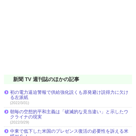
新聞 TV 週刊誌のほかの記事
初の電力逼迫警報で供給強化説くも原発避け説得力に欠け
る左派紙
(2022/3/31)
朝毎の空想的平和主義は「破滅的な見当違い」と示したウ
クライナの現実
(2022/3/29)
中東で低下した米国のプレゼンス復活の必要性を訴える米