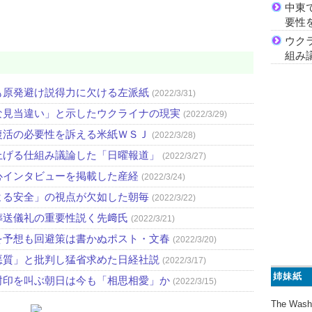
中東
要性
ウク
組み
も原発避け説得力に欠ける左派紙
(2022/3/31)
な見当違い」と示したウクライナの現実
(2022/3/29)
復活の必要性を訴える米紙ＷＳＪ
(2022/3/28)
上げる仕組み議論した「日曜報道」
(2022/3/27)
心インタビューを掲載した産経
(2022/3/24)
よる安全」の視点が欠如した朝毎
(2022/3/22)
葬送儀礼の重要性説く先﨑氏
(2022/3/21)
を予想も回避策は書かぬポスト・文春
(2022/3/20)
悪質」と批判し猛省求めた日経社説
(2022/3/17)
姉妹紙
封印を叫ぶ朝日は今も「相思相愛」か
(2022/3/15)
The Wash