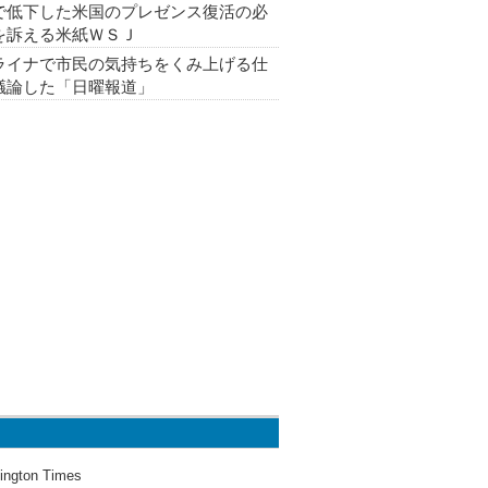
で低下した米国のプレゼンス復活の必
を訴える米紙ＷＳＪ
ライナで市民の気持ちをくみ上げる仕
議論した「日曜報道」
ington Times