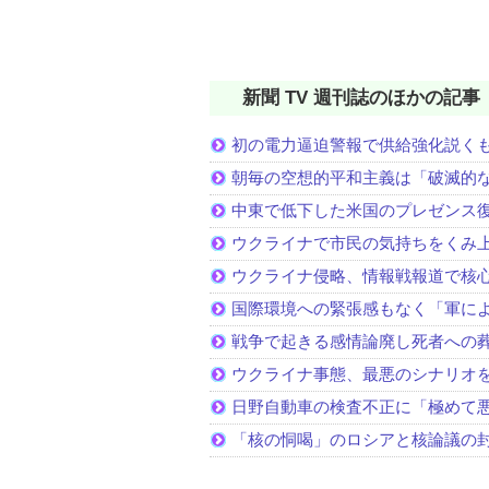
新聞 TV 週刊誌のほかの記事
初の電力逼迫警報で供給強化説く
朝毎の空想的平和主義は「破滅的
中東で低下した米国のプレゼンス
ウクライナで市民の気持ちをくみ
ウクライナ侵略、情報戦報道で核
国際環境への緊張感もなく「軍に
戦争で起きる感情論廃し死者への
ウクライナ事態、最悪のシナリオ
日野自動車の検査不正に「極めて
「核の恫喝」のロシアと核論議の