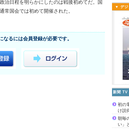
政治日程を明らかにしたのは戦後初めてだ。国
▼ デジ
通常国会では初めて開催された。
になるには会員登録が必要です。
新聞 T
初の
け説
朝毎
い」