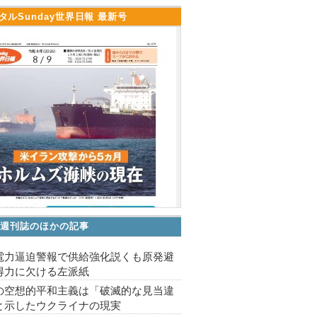
タルSunday世界日報 最新号
V 週刊誌のほかの記事
電力逼迫警報で供給強化説くも原発避
得力に欠ける左派紙
の空想的平和主義は「破滅的な見当違
と示したウクライナの現実