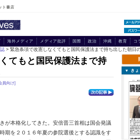
ット書店
プ
海外メディア
メディア批評
国際
政治
沖縄
教育
コ
刊誌
> 緊急条項で改憲しなくてもと国民保護法まで持ち出した朝日
くてもと国民保護法まで持
▼ き
会員向け]
きが本格化してきた。安倍晋三首相は国会発議
時期を２０１６年夏の参院選後とする認識をす