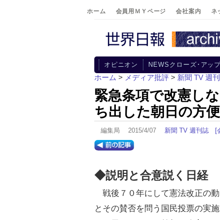
ホーム
会員用ＭＹページ
会社案内
ネ
オピニオン
NEWSクローズ･アッ
ホーム
>
メディア批評
>
新聞 TV 週
緊急条項で改憲しな
ち出した朝日の方便
編集局 2015/4/07
新聞 TV 週刊誌
[
◆説明と合意説く日経
戦後７０年にして憲法改正の動
とその賛否を問う国民投票の実施