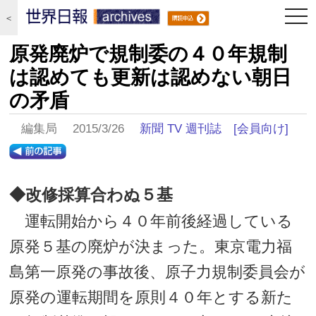
togg
＜
navi
原発廃炉で規制委の４０年規制
は認めても更新は認めない朝日
の矛盾
編集局 2015/3/26
新聞 TV 週刊誌
[会員向け]
◆改修採算合わぬ５基
運転開始から４０年前後経過している
原発５基の廃炉が決まった。東京電力福
島第一原発の事故後、原子力規制委員会が
原発の運転期間を原則４０年とする新た