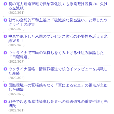
初の電力逼迫警報で供給強化説くも原発避け説得力に欠け
る左派紙
(2022/3/31)
朝毎の空想的平和主義は「破滅的な見当違い」と示したウ
クライナの現実
(2022/3/29)
中東で低下した米国のプレゼンス復活の必要性を訴える米
紙ＷＳＪ
(2022/3/28)
ウクライナで市民の気持ちをくみ上げる仕組み議論した
「日曜報道」
(2022/3/27)
ウクライナ侵略、情報戦報道で核心インタビューを掲載し
た産経
(2022/3/24)
国際環境への緊張感もなく「軍による安全」の視点が欠如
した朝毎
(2022/3/22)
戦争で起きる感情論廃し死者への葬送儀礼の重要性説く先
﨑氏
(2022/3/21)