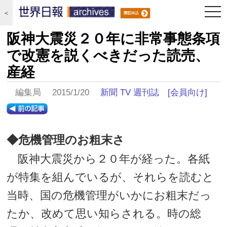
togg
＜
navi
阪神大震災２０年に非常事態条項
で改憲を説くべきだった読売、
産経
編集局 2015/1/20
新聞 TV 週刊誌
[会員向け]
◆危機管理のお粗末さ
阪神大震災から２０年が経った。各紙
が特集を組んでいるが、それらを読むと
当時、国の危機管理がいかにお粗末だっ
たか、改めて思い知らされる。時の総