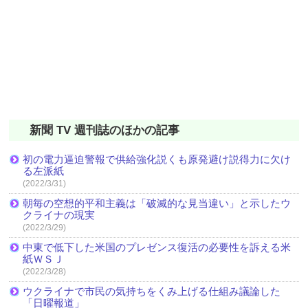
新聞 TV 週刊誌のほかの記事
初の電力逼迫警報で供給強化説くも原発避け説得力に欠け
る左派紙
(2022/3/31)
朝毎の空想的平和主義は「破滅的な見当違い」と示したウ
クライナの現実
(2022/3/29)
中東で低下した米国のプレゼンス復活の必要性を訴える米
紙ＷＳＪ
(2022/3/28)
ウクライナで市民の気持ちをくみ上げる仕組み議論した
「日曜報道」