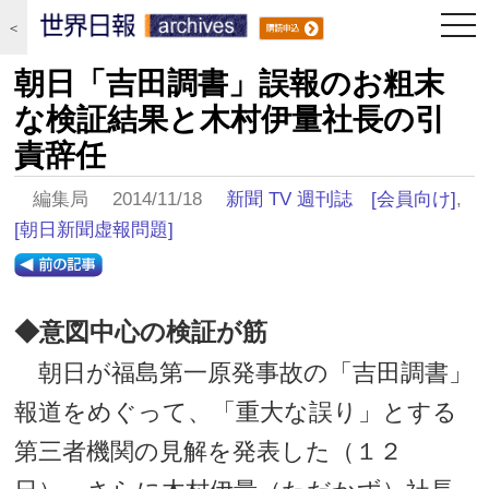
togg
＜
navi
朝日「吉田調書」誤報のお粗末
な検証結果と木村伊量社長の引
責辞任
編集局 2014/11/18
新聞 TV 週刊誌
[会員向け]
,
[朝日新聞虚報問題]
◆意図中心の検証が筋
朝日が福島第一原発事故の「吉田調書」
報道をめぐって、「重大な誤り」とする
第三者機関の見解を発表した（１２