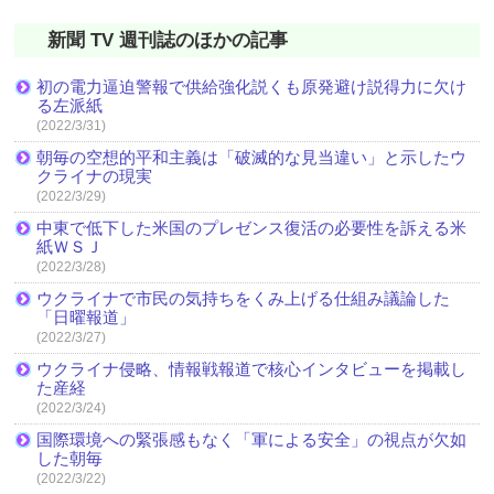
新聞 TV 週刊誌のほかの記事
初の電力逼迫警報で供給強化説くも原発避け説得力に欠け
る左派紙
(2022/3/31)
朝毎の空想的平和主義は「破滅的な見当違い」と示したウ
クライナの現実
(2022/3/29)
中東で低下した米国のプレゼンス復活の必要性を訴える米
紙ＷＳＪ
(2022/3/28)
ウクライナで市民の気持ちをくみ上げる仕組み議論した
「日曜報道」
(2022/3/27)
ウクライナ侵略、情報戦報道で核心インタビューを掲載し
た産経
(2022/3/24)
国際環境への緊張感もなく「軍による安全」の視点が欠如
した朝毎
(2022/3/22)