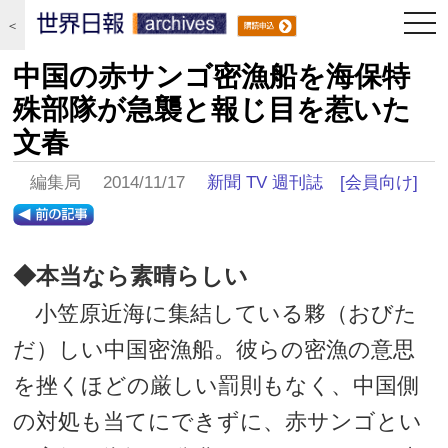
togg
＜
navi
中国の赤サンゴ密漁船を海保特
殊部隊が急襲と報じ目を惹いた
文春
編集局 2014/11/17
新聞 TV 週刊誌
[会員向け]
◆本当なら素晴らしい
小笠原近海に集結している夥（おびた
だ）しい中国密漁船。彼らの密漁の意思
を挫くほどの厳しい罰則もなく、中国側
の対処も当てにできずに、赤サンゴとい