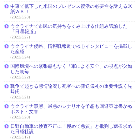
中東で低下した米国のプレゼンス復活の必要性を訴える米
紙ＷＳＪ
(2022/3/28)
ウクライナで市民の気持ちをくみ上げる仕組み議論した
「日曜報道」
(2022/3/27)
ウクライナ侵略、情報戦報道で核心インタビューを掲載し
た産経
(2022/3/24)
国際環境への緊張感もなく「軍による安全」の視点が欠如
した朝毎
(2022/3/22)
戦争で起きる感情論廃し死者への葬送儀礼の重要性説く先
﨑氏
(2022/3/21)
ウクライナ事態、最悪のシナリオを予想も回避策は書かぬ
ポスト・文春
(2022/3/20)
日野自動車の検査不正に「極めて悪質」と批判し猛省求め
た日経社説
(2022/3/17)