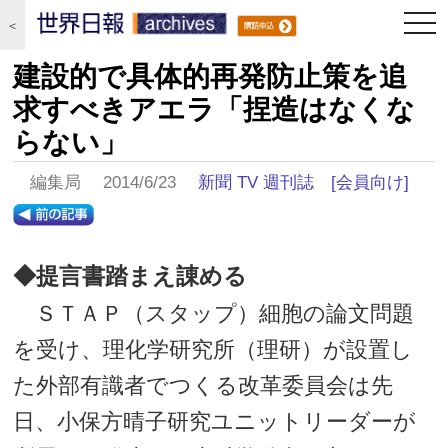
togg
＜
navi
建設的で具体的再発防止策を追
求すべきアエラ「捏造はなくな
らない」
編集局 2014/6/23
新聞 TV 週刊誌
[会員向け]
◆提言書踏まえ諌める
ＳＴＡＰ（スタップ）細胞の論文問題
を受け、理化学研究所（理研）が設置し
た外部有識者でつくる改革委員会は先
日、小保方晴子研究ユニットリーダーが