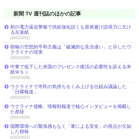
新聞 TV 週刊誌のほかの記事
初の電力逼迫警報で供給強化説くも原発避け説得力に欠け
る左派紙
(2022/3/31)
朝毎の空想的平和主義は「破滅的な見当違い」と示したウ
クライナの現実
(2022/3/29)
中東で低下した米国のプレゼンス復活の必要性を訴える米
紙ＷＳＪ
(2022/3/28)
ウクライナで市民の気持ちをくみ上げる仕組み議論した
「日曜報道」
(2022/3/27)
ウクライナ侵略、情報戦報道で核心インタビューを掲載し
た産経
(2022/3/24)
国際環境への緊張感もなく「軍による安全」の視点が欠如
した朝毎
(2022/3/22)