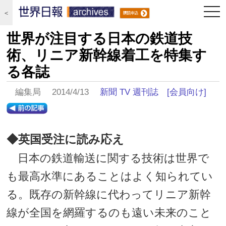
togg
＜
navi
世界が注目する日本の鉄道技
術、リニア新幹線着工を特集す
る各誌
編集局 2014/4/13
新聞 TV 週刊誌
[会員向け]
◆英国受注に読み応え
日本の鉄道輸送に関する技術は世界で
も最高水準にあることはよく知られてい
る。既存の新幹線に代わってリニア新幹
線が全国を網羅するのも遠い未来のこと