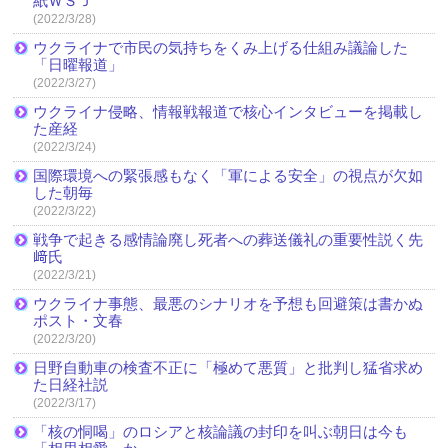
紙ＷＳＪ
(2022/3/28)
ウクライナで市民の気持ちをくみ上げる仕組み議論した
「日曜報道」
(2022/3/27)
ウクライナ侵略、情報戦報道で核心インタビューを掲載し
た産経
(2022/3/24)
国際環境への緊張感もなく「軍による安全」の視点が欠如
した朝毎
(2022/3/22)
戦争で起きる感情論廃し死者への葬送儀礼の重要性説く先
﨑氏
(2022/3/21)
ウクライナ事態、最悪のシナリオを予想も回避策は書かぬ
ポスト・文春
(2022/3/20)
日野自動車の検査不正に「極めて悪質」と批判し猛省求め
た日経社説
(2022/3/17)
「核の恫喝」のロシアと核論議の封印を叫ぶ朝日は今も