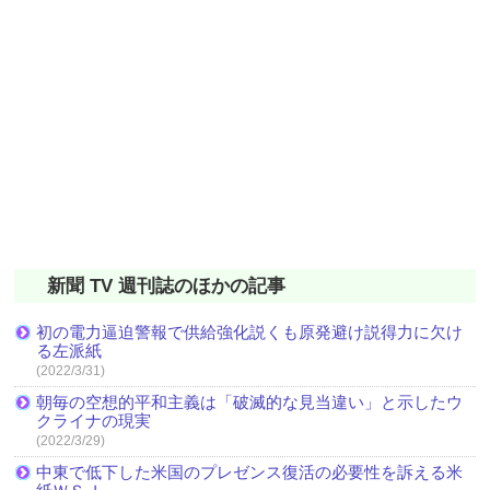
新聞 TV 週刊誌のほかの記事
初の電力逼迫警報で供給強化説くも原発避け説得力に欠け
る左派紙
(2022/3/31)
朝毎の空想的平和主義は「破滅的な見当違い」と示したウ
クライナの現実
(2022/3/29)
中東で低下した米国のプレゼンス復活の必要性を訴える米