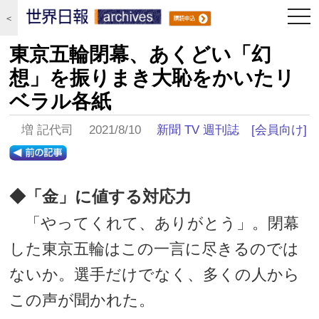
togg
＜
navi
東京五輪閉幕、あくどい「幻
想」を振りまき大恥をかいたリ
ベラル各紙
増 記代司 2021/8/10
新聞 TV 週刊誌
[会員向け]
◆「金」に値する対応力
「やってくれて、ありがとう」。閉幕
した東京五輪はこの一言に尽きるのでは
ないか。選手だけでなく、多くの人から
この声が聞かれた。