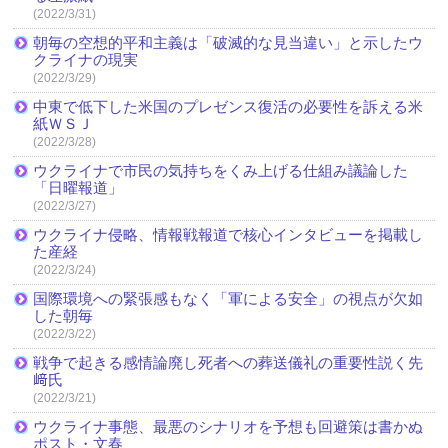
(2022/3/31)
朝毎の空想的平和主義は「破滅的な見当違い」と示したウ
クライナの現実
(2022/3/29)
中東で低下した米国のプレゼンス復活の必要性を訴える米
紙ＷＳＪ
(2022/3/28)
ウクライナで市民の気持ちをくみ上げる仕組み議論した
「日曜報道」
(2022/3/27)
ウクライナ侵略、情報戦報道で核心インタビューを掲載し
た産経
(2022/3/24)
国際環境への緊張感もなく「軍による安全」の視点が欠如
した朝毎
(2022/3/22)
戦争で起きる感情論廃し死者への葬送儀礼の重要性説く先
﨑氏
(2022/3/21)
ウクライナ事態、最悪のシナリオを予想も回避策は書かぬ
ポスト・文春