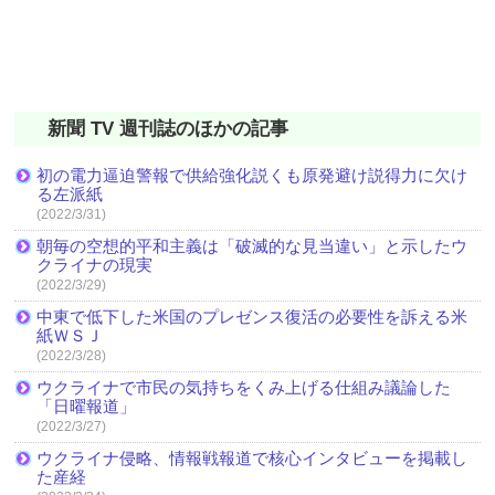
新聞 TV 週刊誌のほかの記事
初の電力逼迫警報で供給強化説くも原発避け説得力に欠け
る左派紙
(2022/3/31)
朝毎の空想的平和主義は「破滅的な見当違い」と示したウ
クライナの現実
(2022/3/29)
中東で低下した米国のプレゼンス復活の必要性を訴える米
紙ＷＳＪ
(2022/3/28)
ウクライナで市民の気持ちをくみ上げる仕組み議論した
「日曜報道」
(2022/3/27)
ウクライナ侵略、情報戦報道で核心インタビューを掲載し
た産経