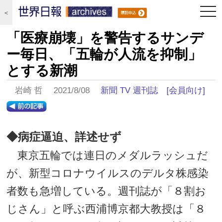
togg
＜
navi
「医療崩壊」を警告するサンデ
ー毎日、「五輪が人流を抑制」
とする新潮
岩崎 哲 2021/8/08
新聞 TV 週刊誌
[会員向け]
◆病症逼迫、詳述せず
東京五輪では連日のメダルラッシュだ
が、新型コロナウイルスのデルタ株感染
者数も急増している。週刊誌が「８割お
じさん」と呼ぶ西浦博京都大教授は「８