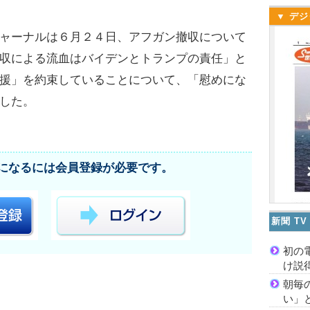
▼ デジ
ャーナルは６月２４日、アフガン撤収について
収による流血はバイデンとトランプの責任」と
援」を約束していることについて、「慰めにな
した。
になるには会員登録が必要です。
新聞 T
初の
け説
朝毎
い」