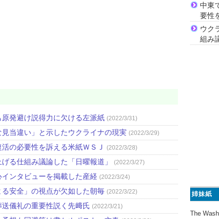
中東
要性
ウク
組み
も原発避け説得力に欠ける左派紙
(2022/3/31)
な見当違い」と示したウクライナの現実
(2022/3/29)
復活の必要性を訴える米紙ＷＳＪ
(2022/3/28)
上げる仕組み議論した「日曜報道」
(2022/3/27)
心インタビューを掲載した産経
(2022/3/24)
よる安全」の視点が欠如した朝毎
(2022/3/22)
姉妹紙
葬送儀礼の重要性説く先﨑氏
(2022/3/21)
The Wash