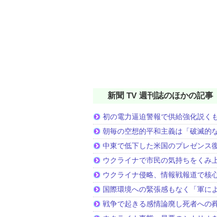
新聞 TV 週刊誌のほかの記事
初の電力逼迫警報で供給強化説く
朝毎の空想的平和主義は「破滅的
中東で低下した米国のプレゼンス
ウクライナで市民の気持ちをくみ
ウクライナ侵略、情報戦報道で核
国際環境への緊張感もなく「軍に
戦争で起きる感情論廃し死者への