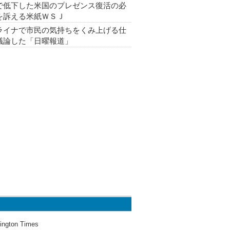
で低下した米国のプレゼンス復活の必
を訴える米紙ＷＳＪ
ライナで市民の気持ちをくみ上げる仕
議論した「日曜報道」
ington Times