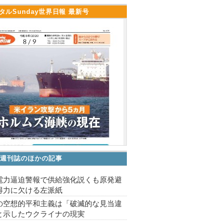
タルSunday世界日報 最新号
V 週刊誌のほかの記事
電力逼迫警報で供給強化説くも原発避
得力に欠ける左派紙
の空想的平和主義は「破滅的な見当違
と示したウクライナの現実