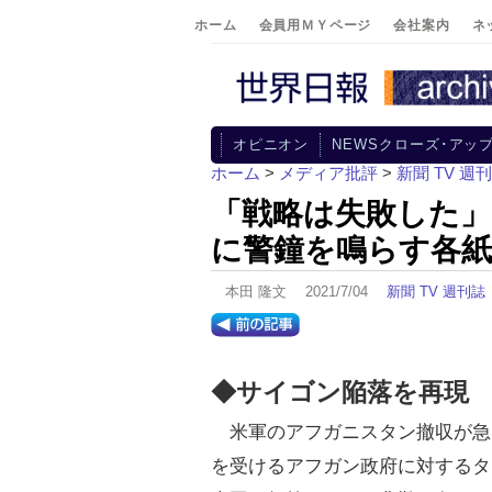
ホーム
会員用ＭＹページ
会社案内
ネ
オピニオン
NEWSクローズ･アッ
ホーム
>
メディア批評
>
新聞 TV 週
「戦略は失敗した
に警鐘を鳴らす各紙
本田 隆文 2021/7/04
新聞 TV 週刊誌
◆サイゴン陥落を再現
米軍のアフガニスタン撤収が急
を受けるアフガン政府に対するタ