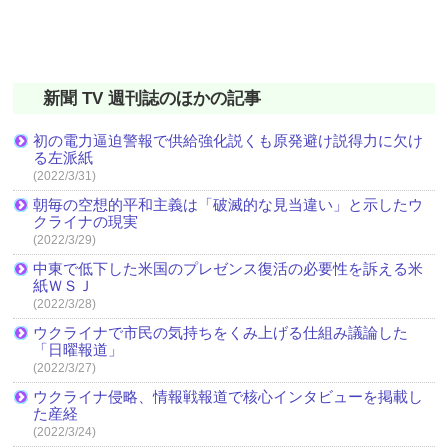
新聞 TV 週刊誌のほかの記事
初の電力逼迫警報で供給強化説くも原発避け説得力に欠け
る左派紙
(2022/3/31)
朝毎の空想的平和主義は「破滅的な見当違い」と示したウ
クライナの現実
(2022/3/29)
中東で低下した米国のプレゼンス復活の必要性を訴える米
紙ＷＳＪ
(2022/3/28)
ウクライナで市民の気持ちをくみ上げる仕組み議論した
「日曜報道」
(2022/3/27)
ウクライナ侵略、情報戦報道で核心インタビューを掲載し
た産経
(2022/3/24)