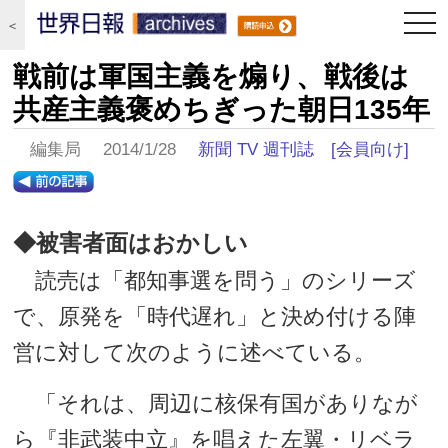
togg
＜
navi
戦前は軍国主義を煽り、戦後は
共産主義褒めちぎった朝日135年
編集局 2014/1/28
新聞 TV 週刊誌
[会員向け]
◆被害者面はおかしい
読売は「都知事選を問う」のシリーズ
で、原発を「時代遅れ」と決め付ける陣
営に対して次のように述べている。
「それは、周辺に核保有国がありなが
ら『非武装中立』を唱えた左翼・リベラ