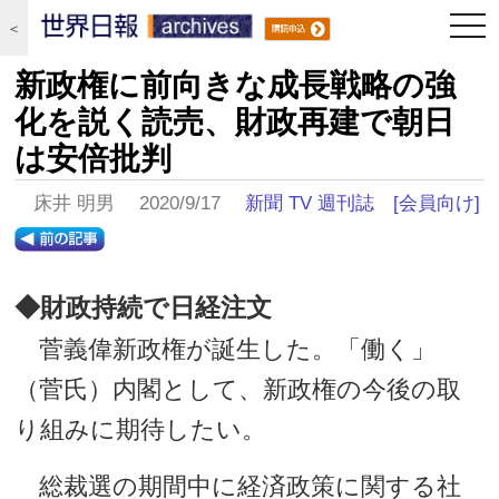
togg
＜
navi
新政権に前向きな成長戦略の強
化を説く読売、財政再建で朝日
は安倍批判
床井 明男 2020/9/17
新聞 TV 週刊誌
[会員向け]
◆財政持続で日経注文
菅義偉新政権が誕生した。「働く」
（菅氏）内閣として、新政権の今後の取
り組みに期待したい。
総裁選の期間中に経済政策に関する社