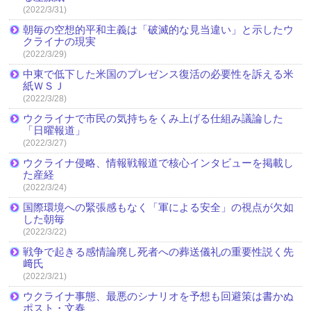
(2022/3/31)
朝毎の空想的平和主義は「破滅的な見当違い」と示したウ
クライナの現実
(2022/3/29)
中東で低下した米国のプレゼンス復活の必要性を訴える米
紙ＷＳＪ
(2022/3/28)
ウクライナで市民の気持ちをくみ上げる仕組み議論した
「日曜報道」
(2022/3/27)
ウクライナ侵略、情報戦報道で核心インタビューを掲載し
た産経
(2022/3/24)
国際環境への緊張感もなく「軍による安全」の視点が欠如
した朝毎
(2022/3/22)
戦争で起きる感情論廃し死者への葬送儀礼の重要性説く先
﨑氏
(2022/3/21)
ウクライナ事態、最悪のシナリオを予想も回避策は書かぬ
ポスト・文春