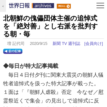
togg
＜
navi
北朝鮮の傀儡団体主催の追悼式
を「絶対善」とし右派を批判す
る朝・毎
増 記代司 2020/9/15
新聞 TV 週刊誌
[会員向け]
◆毎日が特大記事掲載
毎日４日付夕刊に関東大震災の朝鮮人犠
牲者追悼式を扱った特大記事が載った。
１面は「『朝鮮人虐殺』否定 今なぜ／慰
霊祭近くで集会」の見出しで追悼式に反