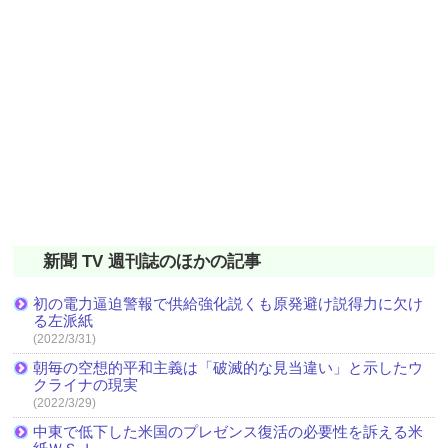
新聞 TV 週刊誌のほかの記事
初の電力逼迫警報で供給強化説くも原発避け説得力に欠け
る左派紙
(2022/3/31)
朝毎の空想的平和主義は「破滅的な見当違い」と示したウ
クライナの現実
(2022/3/29)
中東で低下した米国のプレゼンス復活の必要性を訴える米