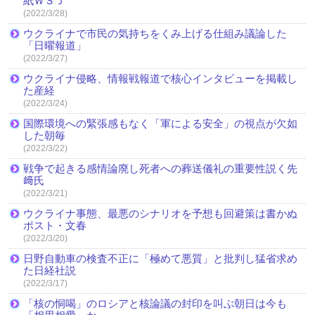
紙ＷＳＪ
(2022/3/28)
ウクライナで市民の気持ちをくみ上げる仕組み議論した
「日曜報道」
(2022/3/27)
ウクライナ侵略、情報戦報道で核心インタビューを掲載し
た産経
(2022/3/24)
国際環境への緊張感もなく「軍による安全」の視点が欠如
した朝毎
(2022/3/22)
戦争で起きる感情論廃し死者への葬送儀礼の重要性説く先
﨑氏
(2022/3/21)
ウクライナ事態、最悪のシナリオを予想も回避策は書かぬ
ポスト・文春
(2022/3/20)
日野自動車の検査不正に「極めて悪質」と批判し猛省求め
た日経社説
(2022/3/17)
「核の恫喝」のロシアと核論議の封印を叫ぶ朝日は今も