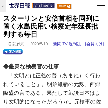
togg
＜
navi
スターリンと安倍首相を同列に
置く水島氏用い検察定年延長批
判する毎日
増 記代司 2020/5/19
新聞 TV 週刊誌
[会員向け]
◆厳粛な検察官の仕事
「文明とは正義の普（あまね）く行わ
れていること」。明治維新の元勲、西郷
隆盛の言である。果たして戦後日本はよ
り文明的になっただろうか。元検事の佐