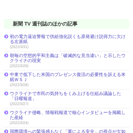
新聞 TV 週刊誌のほかの記事
初の電力逼迫警報で供給強化説くも原発避け説得力に欠け
る左派紙
(2022/3/31)
朝毎の空想的平和主義は「破滅的な見当違い」と示したウ
クライナの現実
(2022/3/29)
中東で低下した米国のプレゼンス復活の必要性を訴える米
紙ＷＳＪ
(2022/3/28)
ウクライナで市民の気持ちをくみ上げる仕組み議論した
「日曜報道」
(2022/3/27)
ウクライナ侵略、情報戦報道で核心インタビューを掲載し
た産経
(2022/3/24)
国際環境への緊張感もなく「軍による安全」の視点が欠如