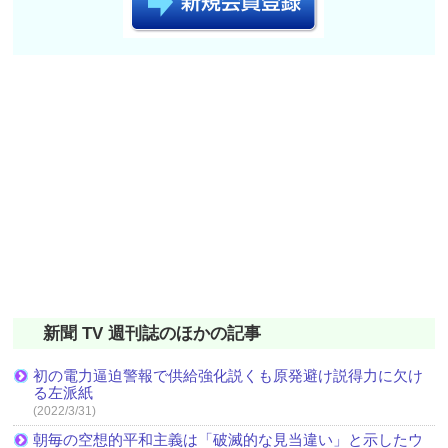
新聞 TV 週刊誌のほかの記事
初の電力逼迫警報で供給強化説くも原発避け説得力に欠け
る左派紙
(2022/3/31)
朝毎の空想的平和主義は「破滅的な見当違い」と示したウ