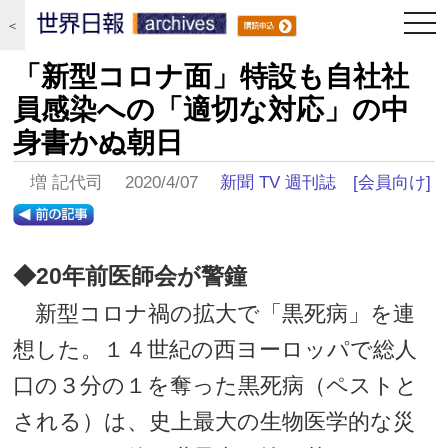
togg
＜
navi
「新型コロナ面」特設も自社社
員感染への「適切な対応」の中
身書かぬ朝日
増 記代司 2020/4/07
新聞 TV 週刊誌
[会員向け]
◆20年前医師会が警鐘
新型コロナ禍の拡大で「黒死病」を連
想した。１４世紀の西ヨーロッパで総人
口の３分の１を奪った黒死病（ペストと
される）は、史上最大の生物医学的な災