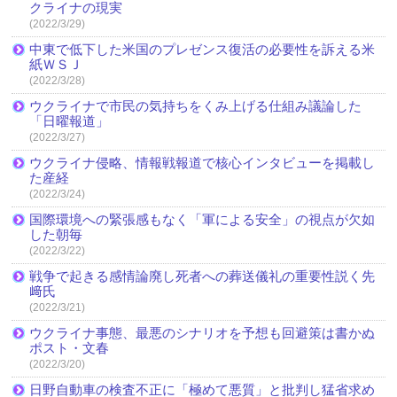
クライナの現実
(2022/3/29)
中東で低下した米国のプレゼンス復活の必要性を訴える米
紙ＷＳＪ
(2022/3/28)
ウクライナで市民の気持ちをくみ上げる仕組み議論した
「日曜報道」
(2022/3/27)
ウクライナ侵略、情報戦報道で核心インタビューを掲載し
た産経
(2022/3/24)
国際環境への緊張感もなく「軍による安全」の視点が欠如
した朝毎
(2022/3/22)
戦争で起きる感情論廃し死者への葬送儀礼の重要性説く先
﨑氏
(2022/3/21)
ウクライナ事態、最悪のシナリオを予想も回避策は書かぬ
ポスト・文春
(2022/3/20)
日野自動車の検査不正に「極めて悪質」と批判し猛省求め