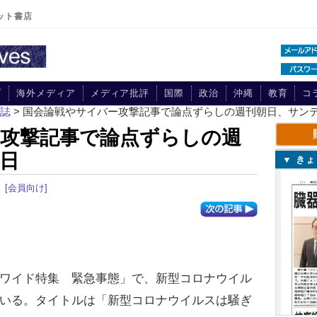
ット書店
プ
海外メディア
メディア批評
国際
政治
沖縄
教育
コ
刊誌
> 国会論戦やサイバー攻撃記事で論点ずらしの週刊朝日、サン
攻撃記事で論点ずらしの週
日
▼ き
[会員向け]
ワイド特集 緊急事態」で、新型コロナウイル
いる。タイトルは「新型コロナウイルスは騒ぎ