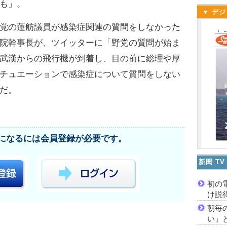
も」。
▼ デジ
党の蓮舫議員が感染症関連の質問をしなかった
院幹事長が、ツイッターに「野党の質問が始ま
武漢からの飛行機が到着し、目の前に総理や厚
チュエーションで感染症について質問をしない
だ。
になるには会員登録が必要です。
新聞 T
初の
け説
朝毎
い」