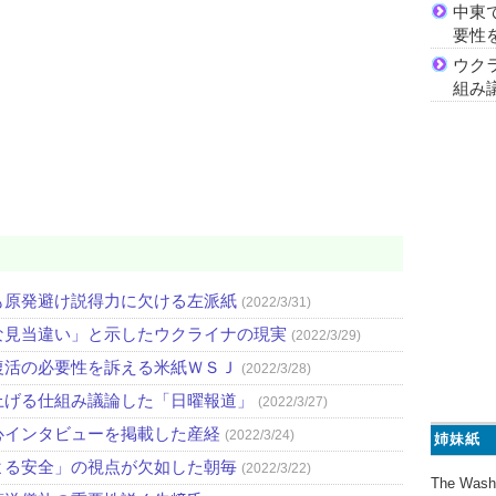
中東
要性
ウク
組み
も原発避け説得力に欠ける左派紙
(2022/3/31)
な見当違い」と示したウクライナの現実
(2022/3/29)
復活の必要性を訴える米紙ＷＳＪ
(2022/3/28)
上げる仕組み議論した「日曜報道」
(2022/3/27)
心インタビューを掲載した産経
(2022/3/24)
姉妹紙
よる安全」の視点が欠如した朝毎
(2022/3/22)
The Wash