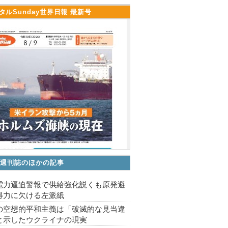
タルSunday世界日報 最新号
V 週刊誌のほかの記事
電力逼迫警報で供給強化説くも原発避
得力に欠ける左派紙
の空想的平和主義は「破滅的な見当違
と示したウクライナの現実