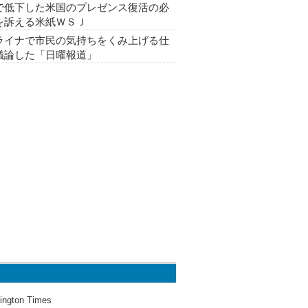
で低下した米国のプレゼンス復活の必
を訴える米紙ＷＳＪ
ライナで市民の気持ちをくみ上げる仕
議論した「日曜報道」
ington Times