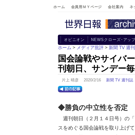
ホーム
会員用ＭＹページ
会社案内
ネ
オピニオン
NEWSクローズ･アッ
ホーム
>
メディア批評
>
新聞 TV 週
国会論戦やサイバー
刊朝日、サンデー毎
片上 晴彦 2020/2/16
新聞 TV 週刊誌
◆勝負の中立性を否定
週刊朝日（２月１４日号）の「
スをめぐる国会論戦を取り上げて