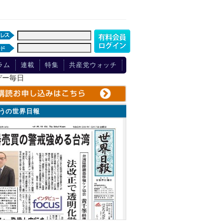
ラム
連載
特集
共産党ウォッチ
デー毎日
ょうの世界日報