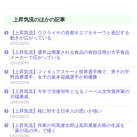
上昇気流のほかの記事
【上昇気流】ウクライナの首都キエフをキーウと表記する
動きが広がっている
(2022/3/31)
【上昇気流】通常は廃棄される食品の有効活用が大手食品
メーカーで広がっている
(2022/3/30)
【上昇気流】フィギュアスケート世界選手権で、男子の宇
野昌磨選手、女子の坂本花織選手が初優勝
(2022/3/29)
【上昇気流】今年で没後50年となるノーベル文学賞作家の
川端康成
(2022/3/28)
【上昇気流】桜に対する日本人の思いが強い
(2022/3/27)
【上昇気流】作家の司馬遼太郎は高田屋嘉兵衛の生涯を
『菜の花の沖』で描く
(2022/3/26)