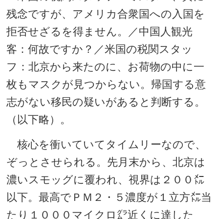
残念ですが、アメリカ合衆国への入国を
拒否せざるを得ません。／中国人観光
客：何故ですか？／米国の税関スタッ
フ：北京から来たのに、お荷物の中に一
枚もマスクが見つからない。帰国する意
志がない移民の疑いがあると判断する。
（以下略）。
核心を衝いていてタイムリーなので、
ぞっとさせられる。先月末から、北京は
濃いスモッグに覆われ、視界は２００㍍
以下。最高でＰＭ２・５濃度が１立方㍍当
たり１０００マイクロ㌘近くに達した