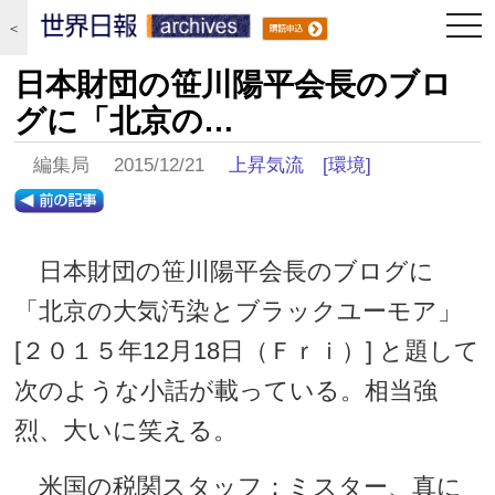
togg
＜
navi
日本財団の笹川陽平会長のブロ
グに「北京の…
編集局 2015/12/21
上昇気流
[環境]
日本財団の笹川陽平会長のブログに
「北京の大気汚染とブラックユーモア」
[２０１５年12月18日（Ｆｒｉ）] と題して
次のような小話が載っている。相当強
烈、大いに笑える。
米国の税関スタッフ：ミスター、真に