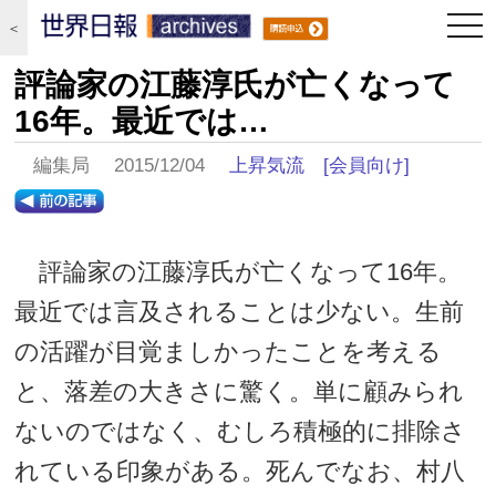
togg
＜
navi
評論家の江藤淳氏が亡くなって
16年。最近では…
編集局 2015/12/04
上昇気流
[会員向け]
評論家の江藤淳氏が亡くなって16年。
最近では言及されることは少ない。生前
の活躍が目覚ましかったことを考える
と、落差の大きさに驚く。単に顧みられ
ないのではなく、むしろ積極的に排除さ
れている印象がある。死んでなお、村八