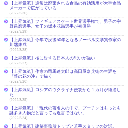
【上昇気流】通常は廃棄される食品の有効活用が大手食品
メーカーで広がっている
(2022/3/30)
【上昇気流】フィギュアスケート世界選手権で、男子の宇
野昌磨選手、女子の坂本花織選手が初優勝
(2022/3/29)
【上昇気流】今年で没後50年となるノーベル文学賞作家の
川端康成
(2022/3/28)
【上昇気流】桜に対する日本人の思いが強い
(2022/3/27)
【上昇気流】作家の司馬遼太郎は高田屋嘉兵衛の生涯を
『菜の花の沖』で描く
(2022/3/26)
【上昇気流】ロシアのウクライナ侵攻から１カ月が経過し
た
(2022/3/25)
【上昇気流】「現代の著名人の中で、プーチンはもっとも
謎多き人物だと言っても過言ではない」
(2022/3/24)
【上昇気流】建築事務所トップと若手スタッフの対話。