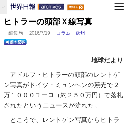
togg
＜
navi
ヒトラーの頭部Ｘ線写真
編集局 2016/7/19
コラム
｜
欧州
地球だより
アドルフ・ヒトラーの頭部のレントゲ
ン写真がドイツ・ミュンヘンの競売で２
万１０００ユーロ（約２５０万円）で落札
されたというニュースが流れた。
ところで、レントゲン写真からヒトラ