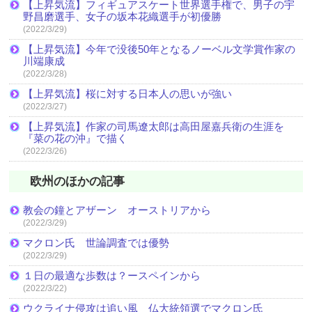
【上昇気流】フィギュアスケート世界選手権で、男子の宇
野昌磨選手、女子の坂本花織選手が初優勝
(2022/3/29)
【上昇気流】今年で没後50年となるノーベル文学賞作家の
川端康成
(2022/3/28)
【上昇気流】桜に対する日本人の思いが強い
(2022/3/27)
【上昇気流】作家の司馬遼太郎は高田屋嘉兵衛の生涯を
『菜の花の沖』で描く
(2022/3/26)
欧州のほかの記事
教会の鐘とアザーン オーストリアから
(2022/3/29)
マクロン氏 世論調査では優勢
(2022/3/29)
１日の最適な歩数は？ースペインから
(2022/3/22)
ウクライナ侵攻は追い風 仏大統領選でマクロン氏