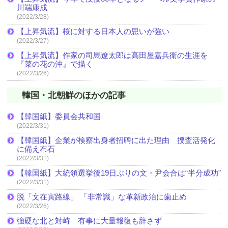
川端康成
(2022/3/28)
【上昇気流】桜に対する日本人の思いが強い
(2022/3/27)
【上昇気流】作家の司馬遼太郎は高田屋嘉兵衛の生涯を
『菜の花の沖』で描く
(2022/3/26)
韓国・北朝鮮のほかの記事
【韓国紙】委員会共和国
(2022/3/31)
【韓国紙】企業が検察出身者招聘に出た理由 捜査活発化
に備え布石
(2022/3/31)
【韓国紙】大統領選挙後19日ぶりの文・尹会合は“半分成功”
(2022/3/31)
脱「文在寅路線」 「非常識」な革新政治に歯止め
(2022/3/26)
強硬な北と対峙 有事に大量報復も辞さず