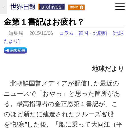
togg
＜
navi
金第１書記はお疲れ？
編集局 2015/10/06
コラム
｜
韓国・北朝鮮
[地球
だより]
地球だより
北朝鮮国営メディアが配信した最近の
ニュースで「おやっ」と思った箇所があ
る。最高指導者の金正恩第１書記が、こ
のほど新たに建造されたクルーズ客船
を“視察”した後、「船に乗って大同江（平