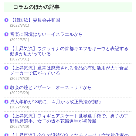
コラムのほかの記事
【韓国紙】委員会共和国
(2022/3/31)
音楽に国境はないーイスラエルから
(2022/3/31)
【上昇気流】ウクライナの首都キエフをキーウと表記する
動きが広がっている
(2022/3/31)
【上昇気流】通常は廃棄される食品の有効活用が大手食品
メーカーで広がっている
(2022/3/30)
教会の鐘とアザーン オーストリアから
(2022/3/29)
成人年齢が18歳に、４月から改正民法が施行
(2022/3/29)
【上昇気流】フィギュアスケート世界選手権で、男子の宇
野昌磨選手、女子の坂本花織選手が初優勝
(2022/3/29)
【上昇気流】今年で没後50年となるノーベル文学賞作家の