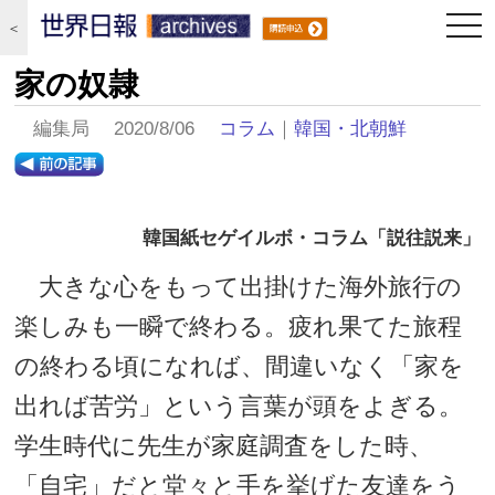
togg
＜
navi
家の奴隷
編集局 2020/8/06
コラム
｜
韓国・北朝鮮
韓国紙セゲイルボ・コラム「説往説来」
大きな心をもって出掛けた海外旅行の
楽しみも一瞬で終わる。疲れ果てた旅程
の終わる頃になれば、間違いなく「家を
出れば苦労」という言葉が頭をよぎる。
学生時代に先生が家庭調査をした時、
「自宅」だと堂々と手を挙げた友達をう