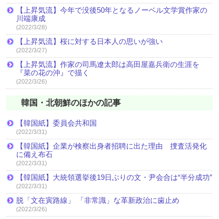
【上昇気流】今年で没後50年となるノーベル文学賞作家の
川端康成
(2022/3/28)
【上昇気流】桜に対する日本人の思いが強い
(2022/3/27)
【上昇気流】作家の司馬遼太郎は高田屋嘉兵衛の生涯を
『菜の花の沖』で描く
(2022/3/26)
韓国・北朝鮮のほかの記事
【韓国紙】委員会共和国
(2022/3/31)
【韓国紙】企業が検察出身者招聘に出た理由 捜査活発化
に備え布石
(2022/3/31)
【韓国紙】大統領選挙後19日ぶりの文・尹会合は“半分成功”
(2022/3/31)
脱「文在寅路線」 「非常識」な革新政治に歯止め
(2022/3/26)