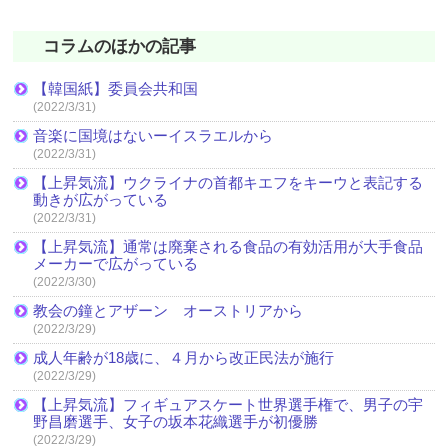
コラムのほかの記事
【韓国紙】委員会共和国
(2022/3/31)
音楽に国境はないーイスラエルから
(2022/3/31)
【上昇気流】ウクライナの首都キエフをキーウと表記する
動きが広がっている
(2022/3/31)
【上昇気流】通常は廃棄される食品の有効活用が大手食品
メーカーで広がっている
(2022/3/30)
教会の鐘とアザーン オーストリアから
(2022/3/29)
成人年齢が18歳に、４月から改正民法が施行
(2022/3/29)
【上昇気流】フィギュアスケート世界選手権で、男子の宇
野昌磨選手、女子の坂本花織選手が初優勝
(2022/3/29)