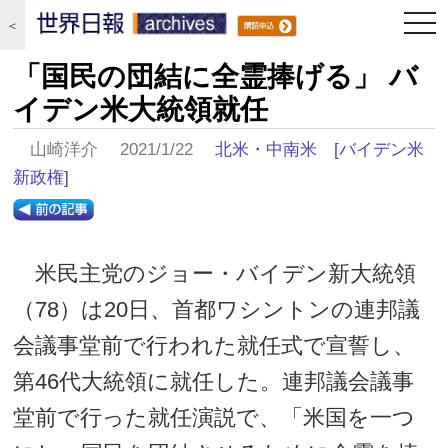
togg
＜
navi
「国民の団結に全霊捧げる」 バ
イデン米大統領就任
山崎洋介 2021/1/22
北米・中南米
[バイデン米
新政権]
米民主党のジョー・バイデン新大統領
（78）は20日、首都ワシントンの連邦議
会議事堂前で行われた就任式で宣誓し、
第46代大統領に就任した。連邦議会議事
堂前で行った就任演説で、「米国を一つ