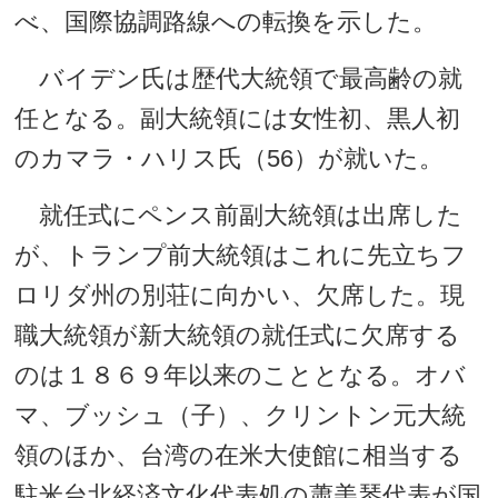
べ、国際協調路線への転換を示した。
バイデン氏は歴代大統領で最高齢の就
任となる。副大統領には女性初、黒人初
のカマラ・ハリス氏（56）が就いた。
就任式にペンス前副大統領は出席した
が、トランプ前大統領はこれに先立ちフ
ロリダ州の別荘に向かい、欠席した。現
職大統領が新大統領の就任式に欠席する
のは１８６９年以来のこととなる。オバ
マ、ブッシュ（子）、クリントン元大統
領のほか、台湾の在米大使館に相当する
駐米台北経済文化代表処の蕭美琴代表が国