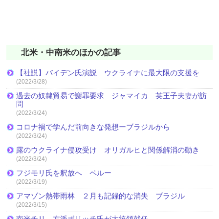
北米・中南米のほかの記事
【社説】バイデン氏演説 ウクライナに最大限の支援を
(2022/3/28)
過去の奴隷貿易で謝罪要求 ジャマイカ 英王子夫妻が訪
問
(2022/3/24)
コロナ禍で学んだ前向きな発想ーブラジルから
(2022/3/24)
露のウクライナ侵攻受け オリガルヒと関係解消の動き
(2022/3/24)
フジモリ氏を釈放へ ペルー
(2022/3/19)
アマゾン熱帯雨林 ２月も記録的な消失 ブラジル
(2022/3/15)
南米チリ 左派ボリッチ氏が大統領就任