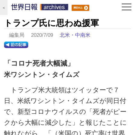
togg
＜
navi
トランプ氏に思わぬ援軍
編集局 2020/7/09
北米・中南米
「コロナ死者大幅減」
米ワシントン・タイムズ
トランプ米大統領はツイッターで７
日、米紙ワシントン・タイムズが同日付
で、新型コロナウイルスの「死者がピー
クから大幅に減少した」と報じたことに
触れながら、「（米国の）死亡率は世界