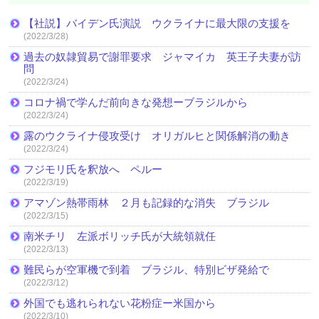
【社説】バイデン氏演説 ウクライナに最大限の支援を
(2022/3/28)
過去の奴隷貿易で謝罪要求 ジャマイカ 英王子夫妻が訪
問
(2022/3/24)
コロナ禍で学んだ前向きな発想ーブラジルから
(2022/3/24)
露のウクライナ侵攻受け オリガルヒと関係解消の動き
(2022/3/24)
フジモリ氏を釈放へ ペルー
(2022/3/19)
アマゾン熱帯雨林 ２月も記録的な消失 ブラジル
(2022/3/15)
南米チリ 左派ボリッチ氏が大統領就任
(2022/3/13)
難民らが空軍機で到着 ブラジル、特別ビザ発給で
(2022/3/12)
外国でも逃れられない花粉症ー米国から
(2022/3/10)