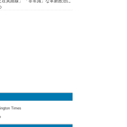
文在寅路線」 「非常識」な革新政治に
め
ington Times
o