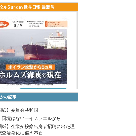
タルSunday世界日報 最新号
かの記事
国紙】委員会共和国
に国境はないーイスラエルから
国紙】企業が検察出身者招聘に出た理
捜査活発化に備え布石