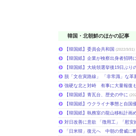
韓国・北朝鮮のほかの記事
【韓国紙】委員会共和国
(2022/3/31)
【韓国紙】企業が検察出身者招聘
【韓国紙】大統領選挙後19日ぶりの
脱「文在寅路線」 「非常識」な革
強硬な北と対峙 有事に大量報復
【韓国紙】青瓦台、歴史の中に
(20
【韓国紙】ウクライナ事態と自国
【韓国紙】執務室の龍山移転計画
対日改善に意欲 「徴用工」「慰安
「日米韓」復元へ 中朝の脅威に