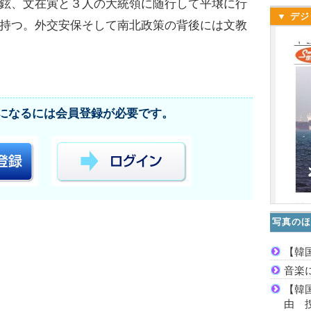
鉉、文在寅と３人の大統領に随行して平壌に行
▼ デジ
持つ。外交安保そして南北政策の背後には文教
になるには会員登録が必要です。
写真のほ
【韓
音楽
【韓
由 