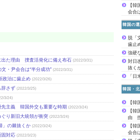
【韓
会合は
韓国の選
脱「
歯止
強硬
に出た理由 捜査活発化に備え布石
(2022/3/31)
対日
抜く
文・尹会合は“半分成功”
(2022/3/31)
「日
新政治に歯止め
(2022/3/26)
も辞さず
(2022/3/25)
韓国・北
22/3/24)
【韓
優先主義 韓国外交も重要な時期
(2022/3/24)
【韓
めぐり新旧大統領が衝突
(2022/3/24)
由 
婦」の棘抜くか
【韓
(2022/3/24)
会合は
断固対応
(2022/3/23)