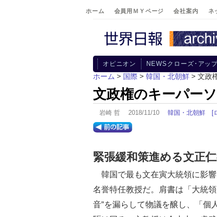
ホーム
会員用ＭＹページ
会社案内
ネ
オピニオン
NEWSクローズ･アッ
ホーム
>
国際
>
韓国・北朝鮮
> 文政
文政権のキーパー
岩崎 哲 2018/11/10
韓国・北朝鮮
[
緊張緩和策進める文正仁
韓国で最も文在寅大統領に影響
名誉特任教授だ。肩書は「大統領
音”を漏らして物議を醸し、「個