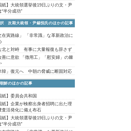
国紙】大統領選挙後19日ぶりの文・尹
“半分成功”
択 次期大統領・尹錫悦氏のほかの記事
文在寅路線」 「非常識」な革新政治に
め
な北と対峙 有事に大量報復も辞さず
改善に意欲 「徴用工」「慰安婦」の棘
か
米韓」復元へ 中朝の脅威に断固対応
朝鮮のほかの記事
国紙】委員会共和国
国紙】企業が検察出身者招聘に出た理
捜査活発化に備え布石
国紙】大統領選挙後19日ぶりの文・尹
“半分成功”