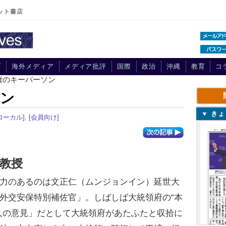
ット書店
プ
海外メディア
メディア批評
国際
政治
沖縄
教育
コ
権のキーパーソン
ソン
▼ き
ローカル]
,
[会員向け]
教授
力のあるのは文正仁（ムンジョンイン）延世大
外交安保特別補佐官」。しばしば大統領府の“本
人の意見」だとして大統領府があたふたと収拾に