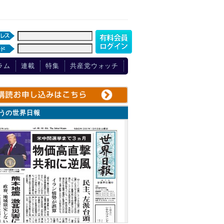
ラム
連載
特集
共産党ウォッチ
ょうの世界日報