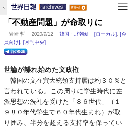
togg
＜
navi
「不動産問題」が命取りに
岩崎 哲 2020/9/12
韓国・北朝鮮
[ローカル]
,
[会
員向け]
,
[月刊中央]
世論が離れ始めた文政権
韓国の文在寅大統領支持層は約３０％と
言われている。この周りに学生時代に左
派思想の洗礼を受けた「８６世代」（１
９８０年代学生で６０年代生まれ）が取
り囲み、半分を超える支持率を保ってい