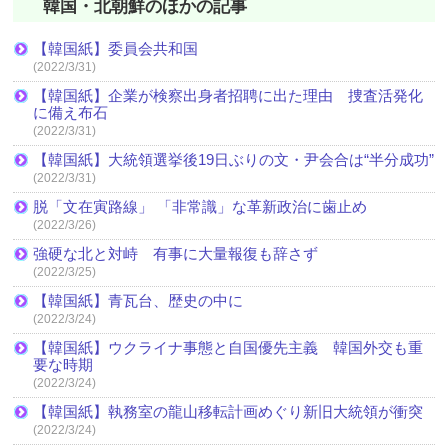
韓国・北朝鮮のほかの記事
【韓国紙】委員会共和国
(2022/3/31)
【韓国紙】企業が検察出身者招聘に出た理由 捜査活発化
に備え布石
(2022/3/31)
【韓国紙】大統領選挙後19日ぶりの文・尹会合は“半分成功”
(2022/3/31)
脱「文在寅路線」 「非常識」な革新政治に歯止め
(2022/3/26)
強硬な北と対峙 有事に大量報復も辞さず
(2022/3/25)
【韓国紙】青瓦台、歴史の中に
(2022/3/24)
【韓国紙】ウクライナ事態と自国優先主義 韓国外交も重
要な時期
(2022/3/24)
【韓国紙】執務室の龍山移転計画めぐり新旧大統領が衝突
(2022/3/24)