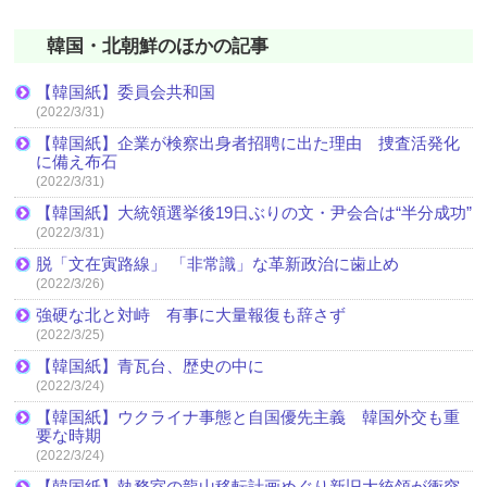
韓国・北朝鮮のほかの記事
【韓国紙】委員会共和国
(2022/3/31)
【韓国紙】企業が検察出身者招聘に出た理由 捜査活発化
に備え布石
(2022/3/31)
【韓国紙】大統領選挙後19日ぶりの文・尹会合は“半分成功”
(2022/3/31)
脱「文在寅路線」 「非常識」な革新政治に歯止め
(2022/3/26)
強硬な北と対峙 有事に大量報復も辞さず
(2022/3/25)
【韓国紙】青瓦台、歴史の中に
(2022/3/24)
【韓国紙】ウクライナ事態と自国優先主義 韓国外交も重
要な時期
(2022/3/24)
【韓国紙】執務室の龍山移転計画めぐり新旧大統領が衝突