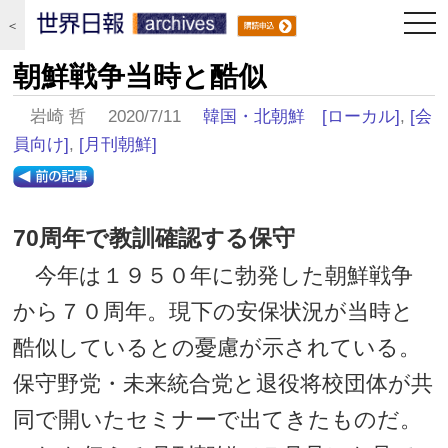
togg
＜
navi
朝鮮戦争当時と酷似
岩崎 哲 2020/7/11
韓国・北朝鮮
[ローカル]
,
[会
員向け]
,
[月刊朝鮮]
70周年で教訓確認する保守
今年は１９５０年に勃発した朝鮮戦争
から７０周年。現下の安保状況が当時と
酷似しているとの憂慮が示されている。
保守野党・未来統合党と退役将校団体が共
同で開いたセミナーで出てきたものだ。