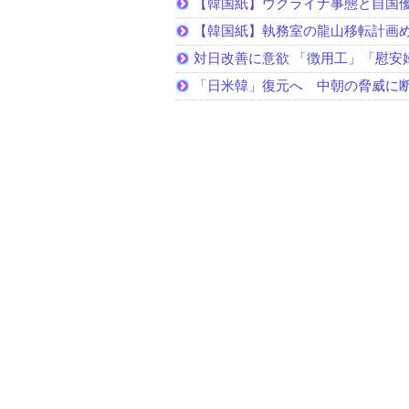
【韓国紙】ウクライナ事態と自国
【韓国紙】執務室の龍山移転計画
対日改善に意欲 「徴用工」「慰安
「日米韓」復元へ 中朝の脅威に