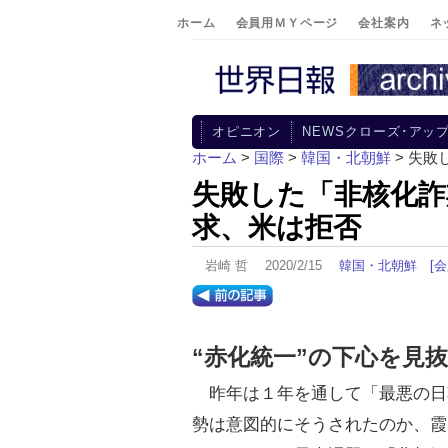
ホーム
会員用ＭＹページ
会社案内
ネ
オピニオン
NEWSクローズ･アッ
ホーム
>
国際
>
韓国・北朝鮮
> 失
失敗した「非核化詐
求、米は拒否
岩崎 哲 2020/2/15
韓国・北朝鮮
[
“赤化統一”の下心を見
昨年は１年を通して「最悪の日
勢は意図的にそうされたのか、霞