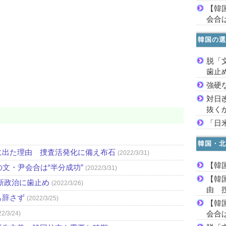
【韓
会合は
韓国の選
脱「
歯止
強硬
対日
抜く
「日
韓国・北
に出た理由 捜査活発化に備え布石
(2022/3/31)
【韓
文・尹会合は“半分成功”
(2022/3/31)
【韓
新政治に歯止め
(2022/3/26)
由 
も辞さず
(2022/3/25)
【韓
会合は
22/3/24)