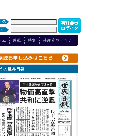
ラム
連載
特集
共産党ウォッチ
ょうの世界日報