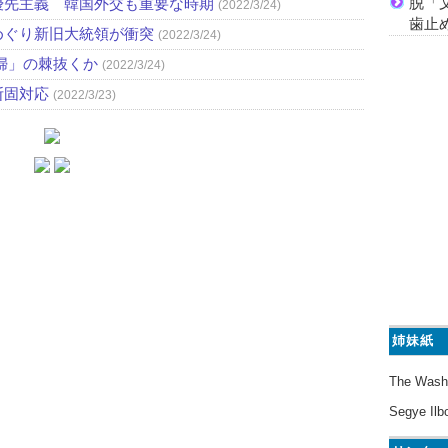
脱「
優先主義 韓国外交も重要な時期
(2022/3/24)
歯止
めぐり新旧大統領が衝突
(2022/3/24)
婦」の棘抜くか
(2022/3/24)
断固対応
(2022/3/23)
姉妹紙
The Wash
Segye Ilb