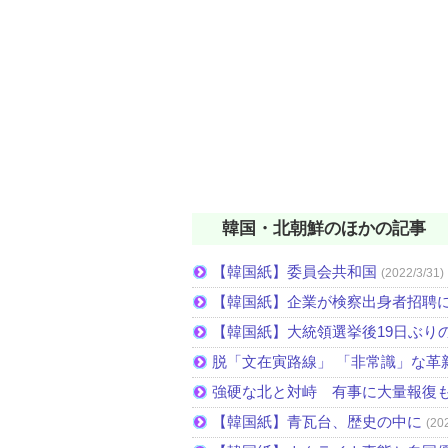
韓国・北朝鮮のほかの記事
【韓国紙】委員会共和国
(2022/3/31)
【韓国紙】企業が検察出身者招聘
【韓国紙】大統領選挙後19日ぶりの
脱「文在寅路線」 「非常識」な革
強硬な北と対峙 有事に大量報復
【韓国紙】青瓦台、歴史の中に
(20