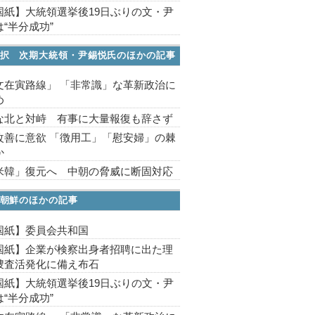
国紙】大統領選挙後19日ぶりの文・尹
“半分成功”
択 次期大統領・尹錫悦氏のほかの記事
文在寅路線」 「非常識」な革新政治に
め
な北と対峙 有事に大量報復も辞さず
改善に意欲 「徴用工」「慰安婦」の棘
か
米韓」復元へ 中朝の脅威に断固対応
朝鮮のほかの記事
国紙】委員会共和国
国紙】企業が検察出身者招聘に出た理
捜査活発化に備え布石
国紙】大統領選挙後19日ぶりの文・尹
“半分成功”