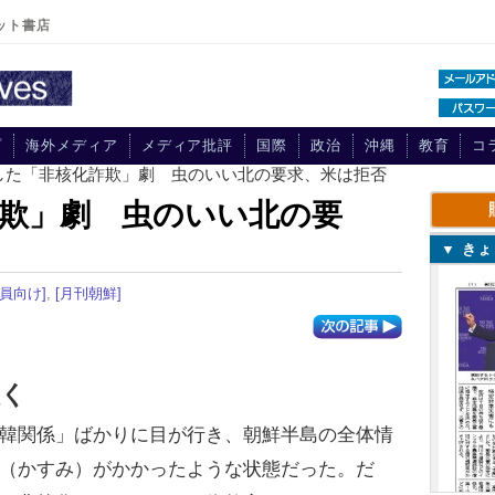
ット書店
プ
海外メディア
メディア批評
国際
政治
沖縄
教育
コ
敗した「非核化詐欺」劇 虫のいい北の要求、米は拒否
欺」劇 虫のいい北の要
▼ き
会員向け]
,
[月刊朝鮮]
抜く
韓関係」ばかりに目が行き、朝鮮半島の全体情
（かすみ）がかかったような状態だった。だ