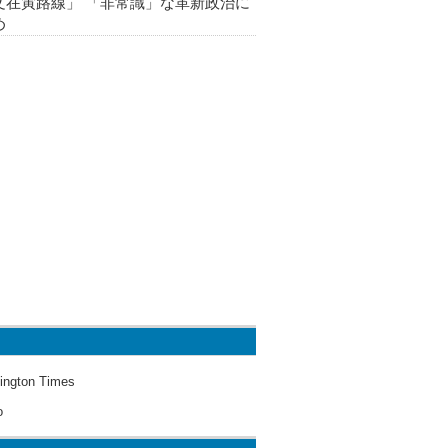
文在寅路線」 「非常識」な革新政治に
め
ington Times
o