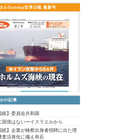
タルSunday世界日報 最新号
かの記事
国紙】委員会共和国
に国境はないーイスラエルから
国紙】企業が検察出身者招聘に出た理
捜査活発化に備え布石