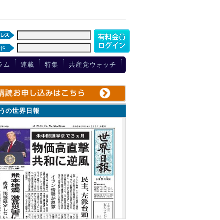
ラム
連載
特集
共産党ウォッチ
ょうの世界日報