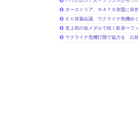
パリのロシア人ーフランスから
(20
オーストリア、ＮＡＴＯ加盟に依
ＥＵ首脳会議 ウクライナ危機め
史上初の金メダルで続く歓喜ーフ
ウクライナ危機打開で協力を 仏