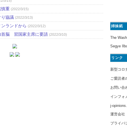
22/3/15)
然慎重
(2022/3/15)
ぐり協議
(2022/3/13)
ィンランドから
姉妹紙
(2022/3/12)
独首脳 習国家主席に要請
(2022/3/10)
The Wash
Segye Ilb
リンク
新型コロ
ご愛読者
お問い合
インフォ
j-opinion
運営会社
プライバ