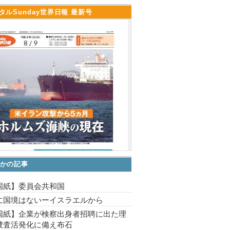
タルSunday世界日報 最新号
かの記事
国紙】委員会共和国
に国境はないーイスラエルから
国紙】企業が検察出身者招聘に出た理
捜査活発化に備え布石