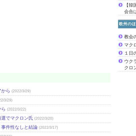
【韓
会合は
欧州のほ
教会
マク
１日
ウク
クロ
アから
(2022/3/29)
22/3/29)
から
(2022/3/22)
領選でマクロン氏
(2022/3/20)
 事件性なしと結論
(2022/3/17)