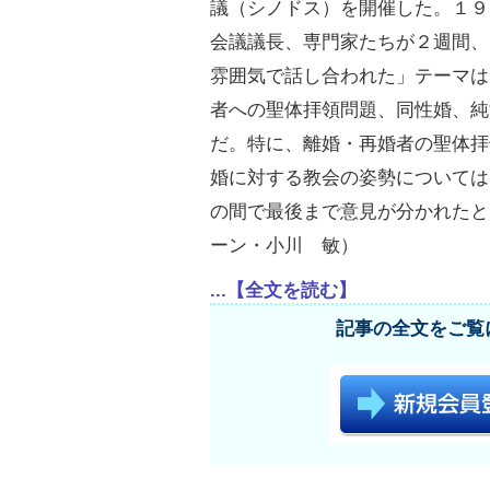
議（シノドス）を開催した。１９
会議議長、専門家たちが２週間、
雰囲気で話し合われた」テーマは
者への聖体拝領問題、同性婚、純
だ。特に、離婚・再婚者の聖体拝
婚に対する教会の姿勢については
の間で最後まで意見が分かれたと
ーン・小川 敏）
...【全文を読む】
記事の全文をご覧