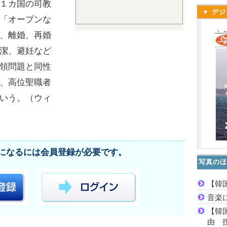
１カ国の司教
▼ デジ
「オープンな
、離婚、再婚
潔、避妊など
領問題と同性
、高位聖職者
いう。（ウィ
になるには会員登録が必要です。
写真のほ
【韓
音楽
【韓
由 