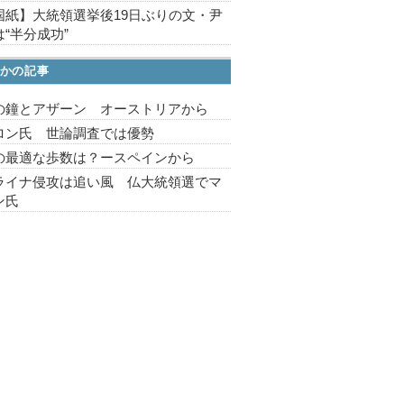
国紙】大統領選挙後19日ぶりの文・尹
“半分成功”
かの記事
の鐘とアザーン オーストリアから
ロン氏 世論調査では優勢
の最適な歩数は？ースペインから
ライナ侵攻は追い風 仏大統領選でマ
ン氏