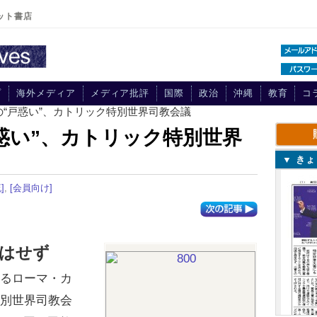
ット書店
プ
海外メディア
メディア批評
国際
政治
沖縄
教育
コ
の“戸惑い”、カトリック特別世界司教会議
惑い”、カトリック特別世界
▼ き
]
,
[会員向け]
認はせず
るローマ・カ
特別世界司教会