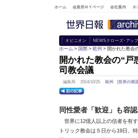
ホーム
会員用ＭＹページ
会社案内
ネ
オピニオン
NEWSクローズ･アッ
ホーム
>
国際
>
欧州
> 開かれた教会
開かれた教会の“戸
司教会議
編集局 2014/10/25
欧州
[世界の潮流
同性愛者「歓迎」も容
世界に12億人以上の信者を有す
トリック教会は５日から19日、